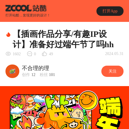
打开App
打开站酷，发现更好的设计！
【插画作品分享/有趣IP设
计】准备好过端午节了吗hh
2024.05.31
1602
0
49
不合理的理
关注
创作
12
粉丝
101