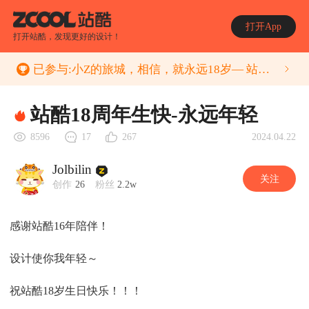
打开App
打开站酷，发现更好的设计！
已参与:
小Z的旅城，相信，就永远18岁— 站酷18周年贺图征集
站酷18周年生快-永远年轻
2024.04.22
8596
17
267
Jolbilin
关注
创作
26
粉丝
2.2w
感谢站酷16年陪伴！
设计使你我年轻～
祝站酷18岁生日快乐！！！