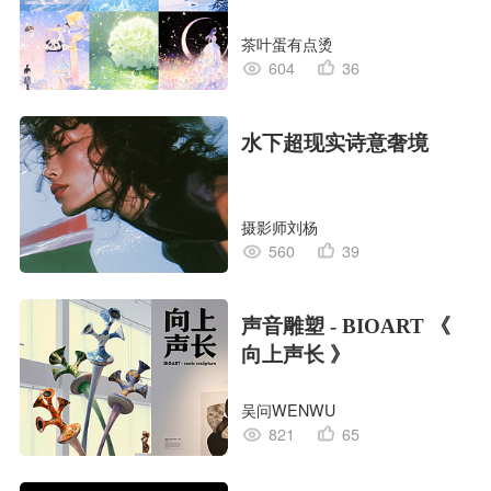
茶叶蛋有点烫
604
36
水下超现实诗意奢境
摄影师刘杨
560
39
声音雕塑 - BIOART 《
向上声长 》
吴问WENWU
821
65