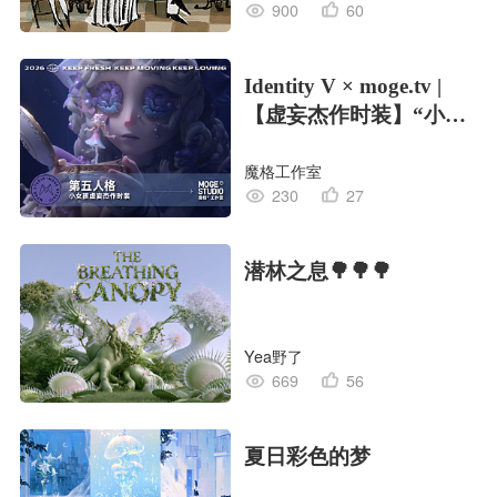
900
60
Identity V × moge.tv |
【虚妄杰作时装】“小女
孩”
魔格工作室
230
27
潜林之息🌳🌳🌳
Yea野了
669
56
夏日彩色的梦