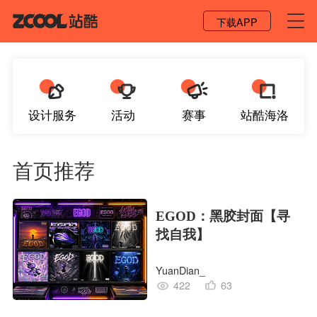
登录 / 注册
下载APP
设计服务
活动
赛事
站酷海洛
首页推荐
EGOD：黑胶封面【寻
找自我】
YuanDian_
422
63