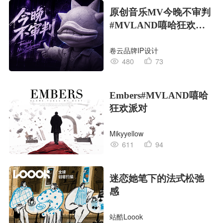
原创音乐MV今晚不审判
#MVLAND嘻哈狂欢派
对
卷云品牌IP设计
480
73
Embers#MVLAND嘻哈
狂欢派对
Mikyyellow
611
94
迷恋她笔下的法式松弛
感
站酷Loook