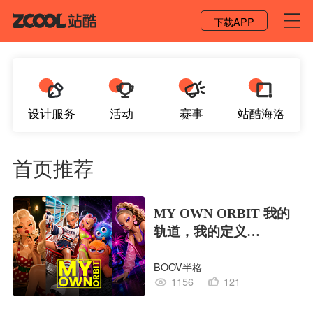
登录 / 注册
下载APP
设计服务
活动
赛事
站酷海洛
首页推荐
MY OWN ORBIT 我的
轨道，我的定义
#MVLAND嘻哈狂欢派
BOOV半格
对
1156
121