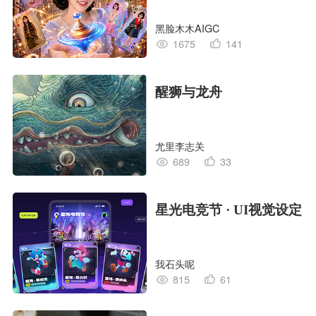
黑脸木木AIGC
1675
141
醒狮与龙舟
尤里李志关
689
33
星光电竞节 · UI视觉设定
我石头呢
815
61