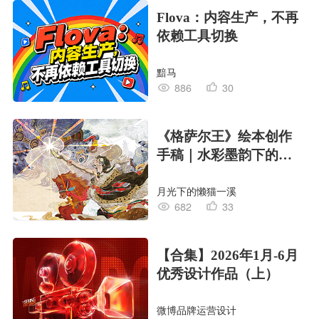
Flova：内容生产，不再
依赖工具切换
黯马
886
30
《格萨尔王》绘本创作
手稿｜水彩墨韵下的史
诗回响
月光下的懒猫一溪
682
33
【合集】2026年1月-6月
优秀设计作品（上）
微博品牌运营设计