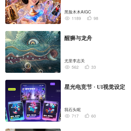
黑脸木木AIGC
1189
98
醒狮与龙舟
尤里李志关
562
33
星光电竞节 · UI视觉设定
我石头呢
717
60