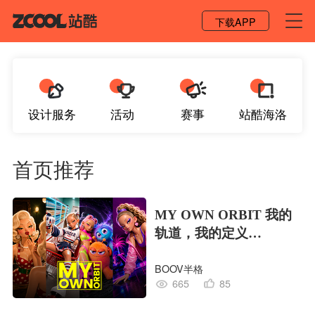
登录 / 注册
下载APP
设计服务
活动
赛事
站酷海洛
首页推荐
MY OWN ORBIT 我的
轨道，我的定义
#MVLAND嘻哈狂欢派
BOOV半格
对
665
85