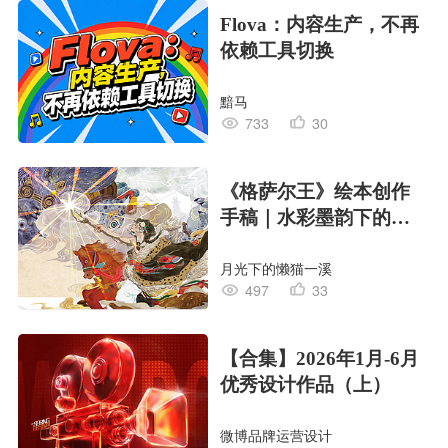
Flova：内容生产，不再
依赖工具切换
黯马
733
30
《格萨尔王》绘本创作
手稿｜水彩墨韵下的史
诗回响
月光下的懒猫一溪
497
33
【合集】2026年1月-6月
优秀设计作品（上）
微博品牌运营设计