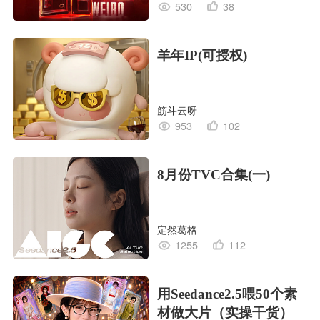
530
38
羊年IP(可授权)
筋斗云呀
953
102
8月份TVC合集(一)
定然葛格
1255
112
用Seedance2.5喂50个素
材做大片（实操干货）