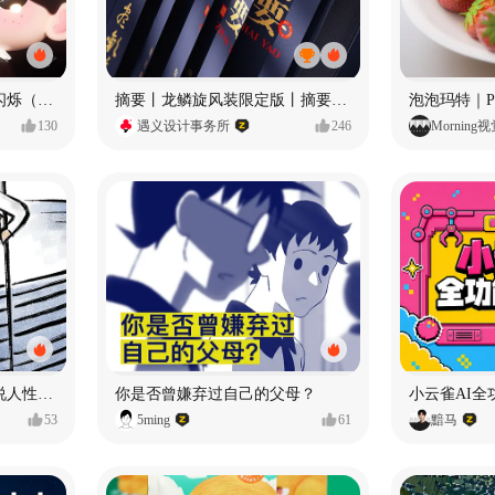
愿每个人都能保持小小的闪烁（IP可授权）
摘要丨龙鳞旋风装限定版丨摘要的比赛里 看谁卷s谁！
130
遇义设计事务所
246
Morning
漫画：品读东野圭吾，画说人性百态
你是否曾嫌弃过自己的父母？
小云雀AI全
53
5ming
61
黯马