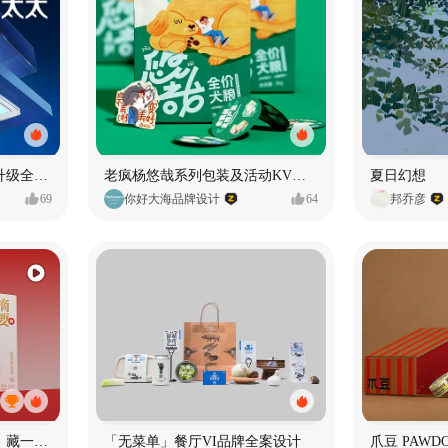
好太太品牌视觉全域形象升级全案【潜云品牌】
老疯杨悠哉系列包装及活动KV设计
夏日幻想
69
你好大海品牌设计
64
邦乔彦
《未央》｜一册东方酒礼，藏一方岁时雅意
「无菜单」餐厅VI品牌全案设计