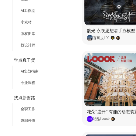
AI工作流
小素材
骸光·永夜思想者手办模型
版权图库
香蕉皮109
找设计师
学点真干货
AI实战指南
专业课程
找点新财路
全职工作
花朵“盛开” 有趣的动态装
站酷Loook
兼职外快