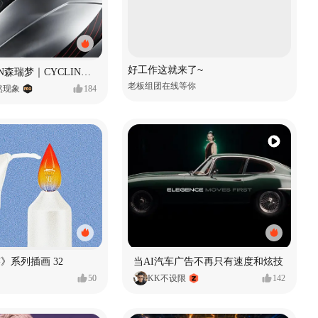
好工作这就来了~
SUNRIMOON森瑞梦｜CYCLING HELMET CG｜气动骑行头盔
老板组团在线等你
自然现象
184
痕迹》系列插画 32
当AI汽车广告不再只有速度和炫技
50
KK不设限
142