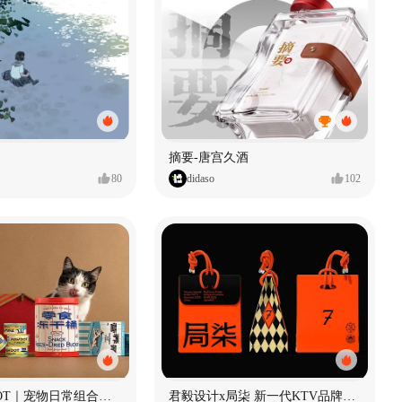
摘要-唐宫久酒
80
didaso
102
爪豆 PAWDOT｜宠物日常组合礼盒包装设计
君毅设计x局柒 新一代KTV品牌全案设计