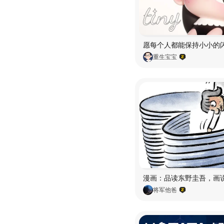
重生宝宝
将军他爸