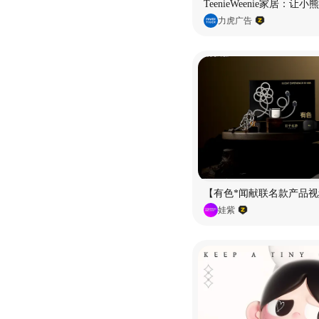
TeenieWeenie家居：让
力虎广告
【有色*闻献联名款产品视
娃紫