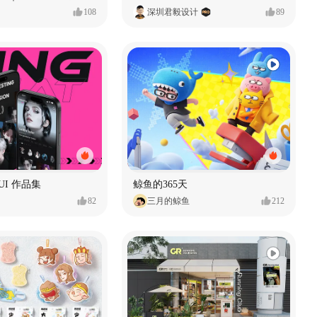
108
深圳君毅设计
89
t UI 作品集
鲸鱼的365天
82
三月的鲸鱼
212