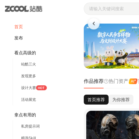
站酷ZCOOL 
首页
发布
看点高级的
站酷三火
发现更多
作品推荐
热门资产
设计大赛
HOT
首页推荐
为你推荐
活动展览
拿点有用的
私房提示词
精选Skill