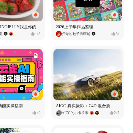
泡泡玛特｜PINOJELLY我是你的娃娃系列
2026上半年作品整理
视觉
148
狂奔的包子插画铺
84
功能实操指南
AIGC-真实摄影 + C4D 混合质 能让 AI 产品图更好吗?
49
AICG的小卡拉米
247