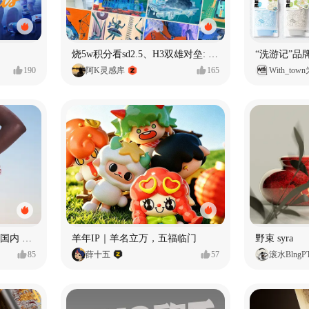
烧5w积分看sd2.5、H3双雄对垒: 全面测评MiniMax H3篇
190
阿K灵感库
165
With_to
腕表 | 超级单品视觉全案 | 国内 x 出海
羊年IP｜羊名立万，五福临门
野束 syra
85
薛十五
57
滚水BlngP