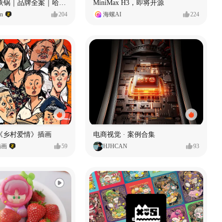
Ala 阿尔拉-铁锅｜品牌全案｜哈尔滨
MiniMax H3，即将开源
gn
204
海螺AI
224
《乡村爱情》插画
电商视觉 · 案例合集
插画
59
HJHCAN
93