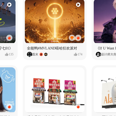
七01》
全能鸭#MVLAND嘻哈狂欢派对
135
圆末
174
设计师大