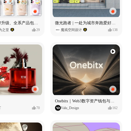
“洗游记”品牌升级、全系产品包装设计、店堆设计
微光跑者 | 一处为城市奔跑爱好者打造的复合空间
wn为之堂
29
魔戏空间设计
138
Onebitx｜Web3数字资产钱包与交易体验设计
T
70
Valu_Design
162