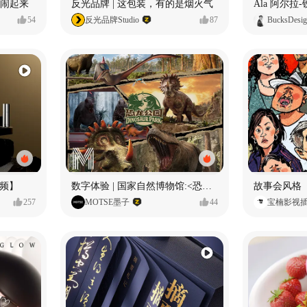
小熊闹起来
反光品牌 | 这包装，有的是烟火气
54
反光品牌Studio
87
BucksDesi
频】
数字体验 | 国家自然博物馆:<恐龙公园>沉浸特展
故事会风格
257
MOTSE墨子
44
宝楠影视