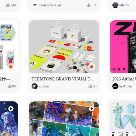
240
OxyreactDesign
174
hulcnly
元气商店宠物集合店品牌设计—元气摄入中
TEEMTONE BRAND VISUAl DESIGN
2026 AiCha
89
Suneoer
60
ArnChen