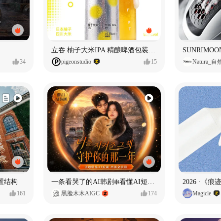
立吞 柚子大米IPA 精酿啤酒包装设计
34
pigeonstudio
15
Natura_
置结构
一条看哭了的AI韩剧❄️看懂AI短剧出海全流程
2026 ·《
161
黑脸木木AIGC
174
Magicle