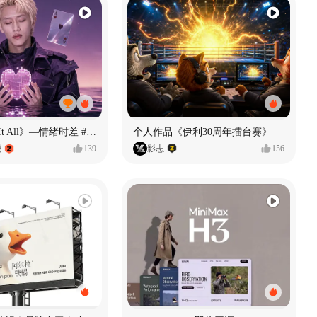
《If U Want It All》—情绪时差 #MVLAND嘻哈狂欢派对
个人作品《伊利30周年擂台赛》
尧
139
影志
156