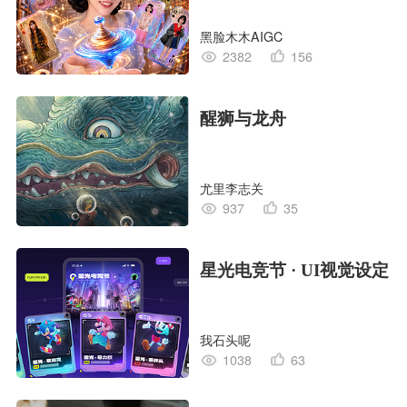
黑脸木木AIGC
2382
156
醒狮与龙舟
尤里李志关
937
35
星光电竞节 · UI视觉设定
我石头呢
1038
63