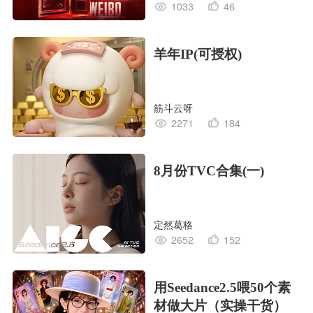
1033
46
羊年IP(可授权)
筋斗云呀
2271
184
8月份TVC合集(一)
定然葛格
2652
152
用Seedance2.5喂50个素
材做大片（实操干货）