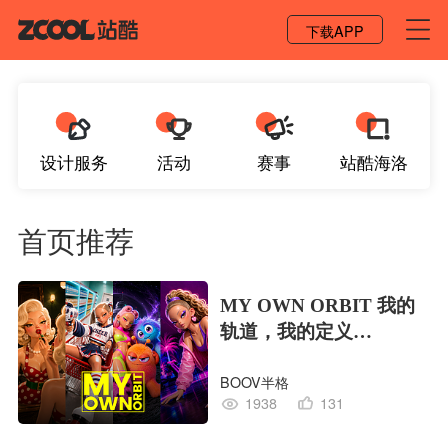
登录 / 注册
下载APP
设计服务
活动
赛事
站酷海洛
首页推荐
MY OWN ORBIT 我的
轨道，我的定义
#MVLAND嘻哈狂欢派
BOOV半格
对
1938
131