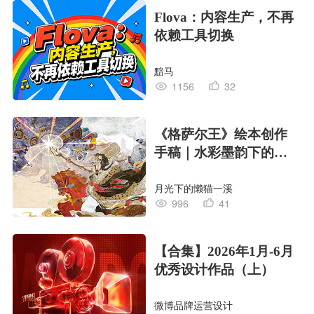
Flova：内容生产，不再
依赖工具切换
黯马
1156
32
《格萨尔王》绘本创作
手稿｜水彩墨韵下的史
诗回响
月光下的懒猫一溪
996
41
【合集】2026年1月-6月
优秀设计作品（上）
微博品牌运营设计