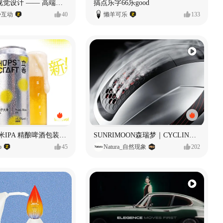
奥捷龙官网视觉设计 —— 高端网站建设
搞点乐字66乐good
势互动
40
懒羊可乐
133
立吞 柚子大米IPA 精酿啤酒包装设计
SUNRIMOON森瑞梦｜CYCLING HELMET CG｜气动骑行头盔
o
45
Natura_自然现象
202