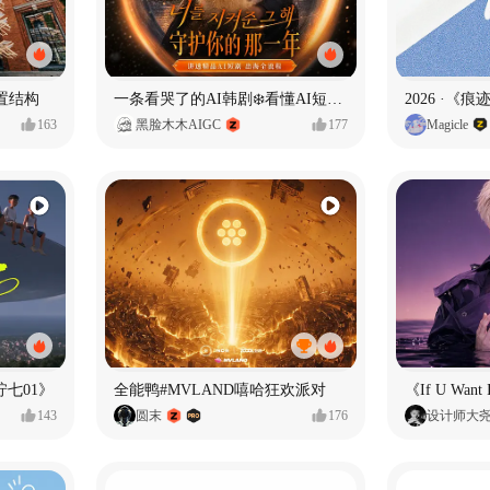
置结构
一条看哭了的AI韩剧❄️看懂AI短剧出海全流程
2026 ·《
163
黑脸木木AIGC
177
Magicle
七01》
全能鸭#MVLAND嘻哈狂欢派对
143
圆末
176
设计师大