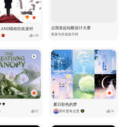
点我发起站酷设计大赛
MVLAND嘻哈狂欢派对
美美与共创造不同
146
🌳
夏日彩色的梦
92
茶叶蛋有点烫
36