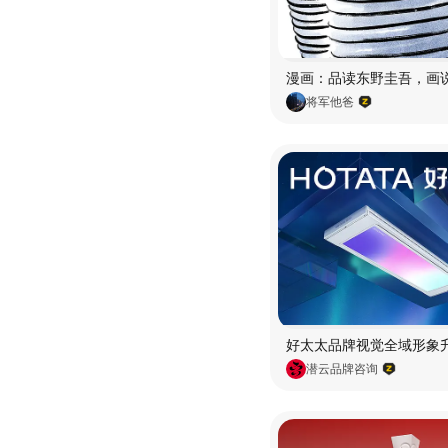
将军他爸
潜云品牌咨询