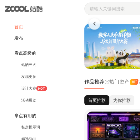
站酷ZCOOL 
首页
发布
看点高级的
站酷三火
发现更多
作品推荐
热门资产
设计大赛
HOT
首页推荐
为你推荐
活动展览
拿点有用的
私房提示词
精选Skill