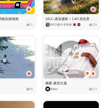
功能实操指南
AIGC-真实摄影 + C4D 混合质 能让 AI 产品图更好吗?
51
AICG的小卡拉米
259
摘要-唐宫久酒
89
didaso
113