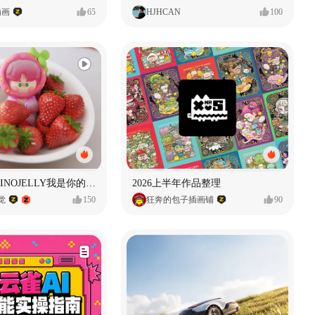
插画
65
HJHCAN
100
泡泡玛特｜PINOJELLY我是你的娃娃系列
2026上半年作品整理
视觉
150
狂奔的包子插画铺
90