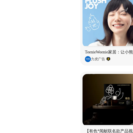
TeenieWeenie家居：让
力虎广告
【有色*闻献联名款产品视