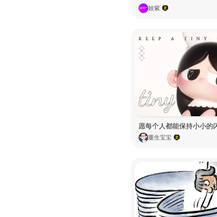
娃紫
重生宝宝