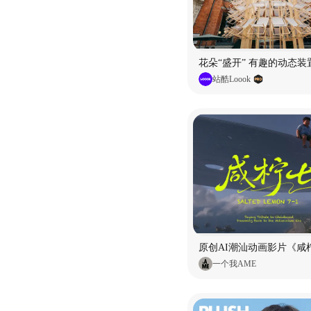
花朵“盛开” 有趣的动态装
站酷Loook
原创AI潮汕动画影片《咸柠
一个我AME