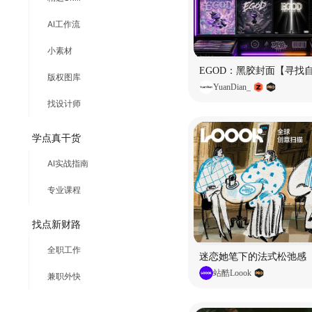
AI工作流
小素材
EGOD：黑胶封面【寻找
版权图库
YuanDian_
找设计师
学点真干货
AI实战指南
专业课程
找点新财路
全职工作
迷恋她笔下的法式松弛感
站酷Loook
兼职外快