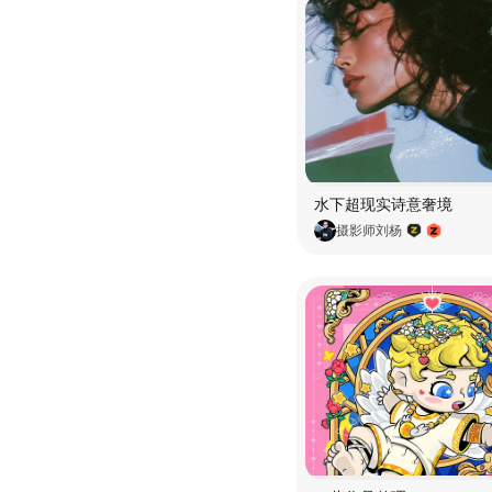
水下超现实诗意奢境
摄影师刘杨