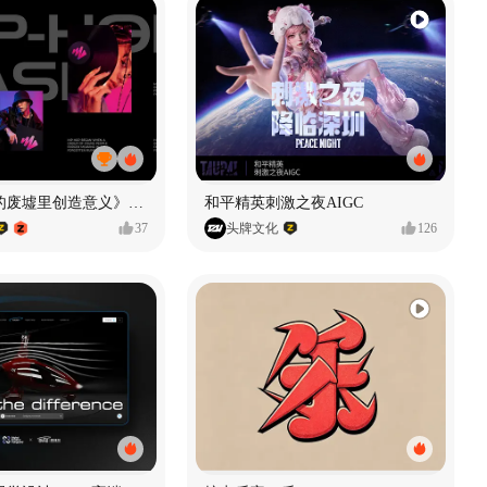
《在被遗忘的废墟里创造意义》#MVLAND嘻哈狂欢派对
和平精英刺激之夜AIGC
37
头牌文化
126