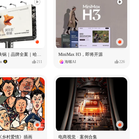
Ala 阿尔拉-铁锅｜品牌全案｜哈尔滨
MiniMax H3，即将开源
gn
211
海螺AI
226
《乡村爱情》插画
电商视觉 · 案例合集