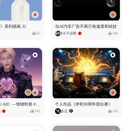
痕迹》系列插画 32
当AI汽车广告不再只有速度和炫技
62
KK不设限
148
《If U Want It All》—情绪时差 #MVLAND嘻哈狂欢派对
个人作品《伊利30周年擂台赛》
尧
141
影志
156