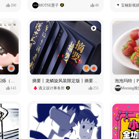
260
MOTSE墨子
48
宝楠影视
愿每个人都能保持小小的闪烁（IP可授权）
摘要丨龙鳞旋风装限定版丨摘要的比赛里 看谁卷s谁！
143
遇义设计事务所
251
Morning