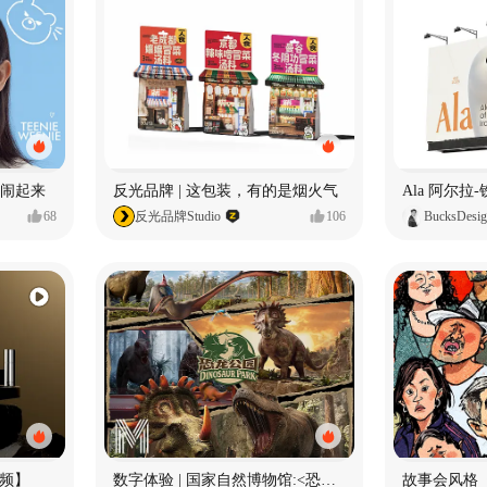
小熊闹起来
反光品牌 | 这包装，有的是烟火气
68
反光品牌Studio
106
BucksDesi
频】
数字体验 | 国家自然博物馆:<恐龙公园>沉浸特展
故事会风格