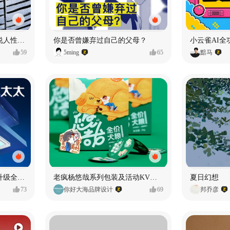
漫画：品读东野圭吾，画说人性百态
你是否曾嫌弃过自己的父母？
小云雀AI全
59
5ming
65
黯马
好太太品牌视觉全域形象升级全案【潜云品牌】
老疯杨悠哉系列包装及活动KV设计
夏日幻想
73
你好大海品牌设计
69
邦乔彦