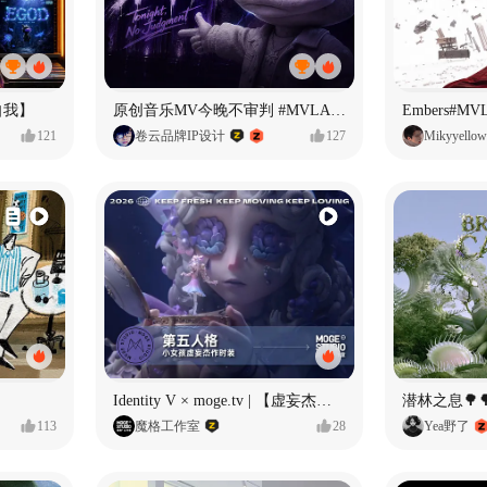
自我】
原创音乐MV今晚不审判 #MVLAND嘻哈狂欢派对
Embers#
121
卷云品牌IP设计
127
Mikyyellow
Identity V × moge.tv | 【虚妄杰作时装】“小女孩”
潜林之息🌳
113
魔格工作室
28
Yea野了