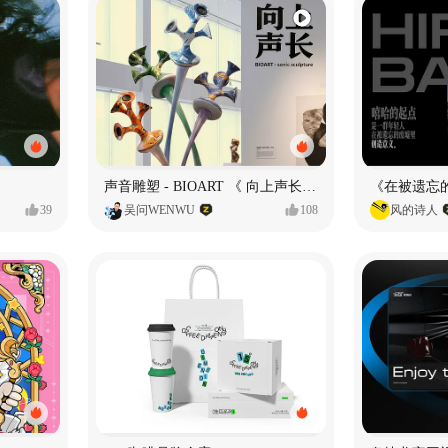
声音雕塑 - BIOART 《 向上声长 》
39
吴问WENWU
108
风的诗人