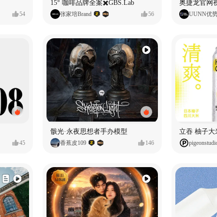
15° 咖啡品牌全案✖️GBS.Lab
54
张家培Brand
56
UUNN优
骸光·永夜思想者手办模型
45
香蕉皮109
146
pigeonstudi