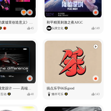
《在被遗忘的废墟里创造意义》#MVLAND嘻哈狂欢派对
和平精英刺激之夜AIGC
45
头牌文化
149
奥捷龙官网视觉设计 —— 高端网站建设
搞点乐字66乐good
势互动
48
懒羊可乐
143