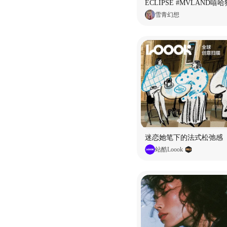
雪青幻想
迷恋她笔下的法式松弛感
站酷Loook