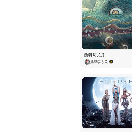
醒狮与龙舟
尤里李志关