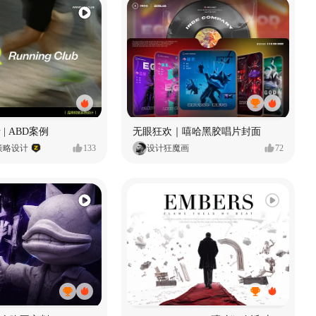
 | ABD案例
无眼狂欢｜嘻哈黑胶唱片封面
策略设计
133
设计狂魔画
72