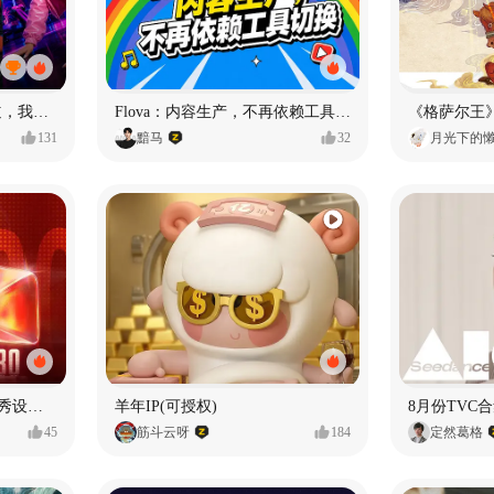
MY OWN ORBIT 我的轨道，我的定义#MVLAND嘻哈狂欢派对
Flova：内容生产，不再依赖工具切换
131
黯马
32
月光下的
【合集】2026年1月-6月优秀设计作品（上）
羊年IP(可授权)
8月份TVC合
45
筋斗云呀
184
定然葛格