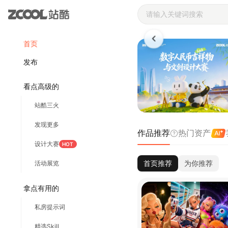
站酷ZCOOL 
首页
发布
看点高级的
站酷三火
发现更多
作品推荐
热门资产
设计大赛
HOT
首页推荐
为你推荐
活动展览
拿点有用的
私房提示词
精选Skill