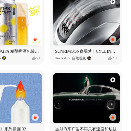
立吞 柚子大米IPA 精酿啤酒包装设计
SUNRIMOON森瑞梦｜CYCLING HELMET CG｜气动骑行头盔
o
53
Natura_自然现象
211
痕迹》系列插画 32
当AI汽车广告不再只有速度和炫技