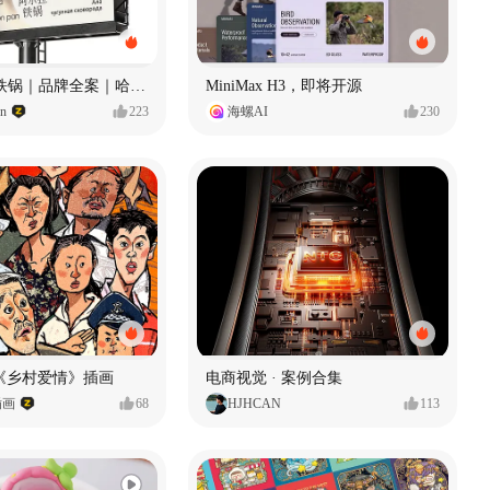
Ala 阿尔拉-铁锅｜品牌全案｜哈尔滨
MiniMax H3，即将开源
gn
223
海螺AI
230
《乡村爱情》插画
电商视觉 · 案例合集
插画
68
HJHCAN
113