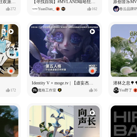
ECLIPSE #MVLAND嘻哈狂欢派对 女团MV
【寻找自我】#MVLAND嘻哈狂欢派对
272
YuanDian_
162
卷云品牌I
Identity V × moge.tv | 【虚妄杰作时装】“小女孩”
潜林之息🌳
172
魔格工作室
36
Yea野了