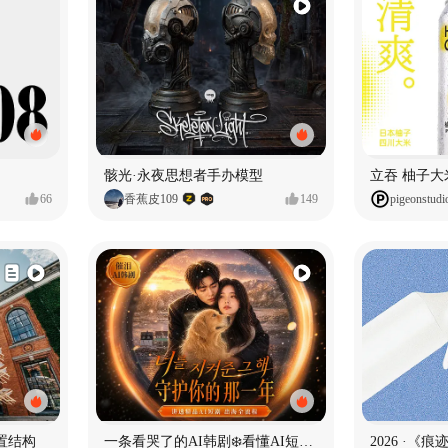
骸光·永夜思想者手办模型
66
香蕉皮109
149
pigeonstudi
置结构
一条看哭了的AI韩剧❄️看懂AI短剧出海全流程
2026 ·《