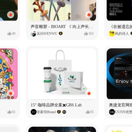
声音雕塑 - BIOART 《 向上声长 》
49
吴问WENWU
165
风的诗人
15° 咖啡品牌全案✖️GBS.Lab
65
张家培Brand
85
UUNN优