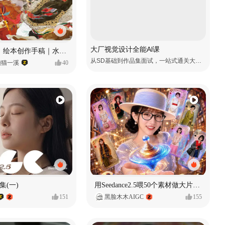
大厂视觉设计全能Al课
《格萨尔王》绘本创作手稿｜水彩墨韵下的史诗回响
从SD基础到作品集面试，一站式通关大厂视觉岗
懒猫一溪
40
集(一)
用Seedance2.5喂50个素材做大片（实操干货）
151
黑脸木木AIGC
155