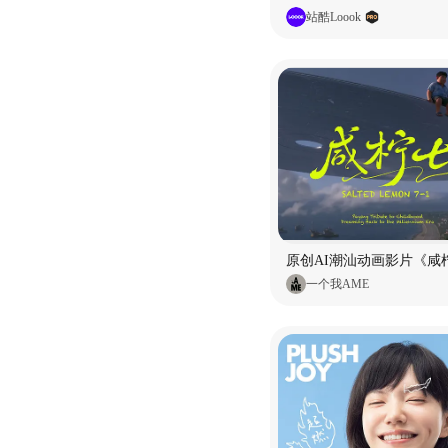
站酷Loook
原创AI潮汕动画影片《咸柠
一个我AME