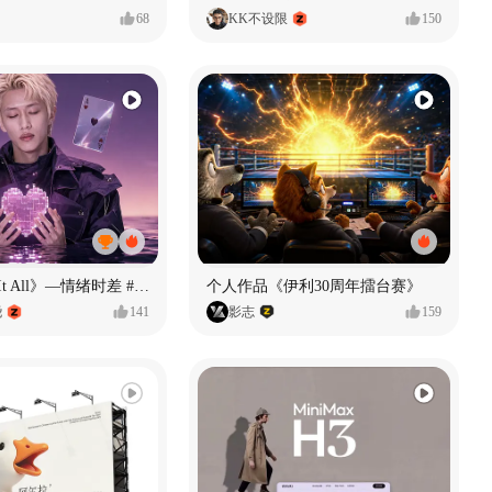
68
KK不设限
150
《If U Want It All》—情绪时差 #MVLAND嘻哈狂欢派对
个人作品《伊利30周年擂台赛》
尧
141
影志
159