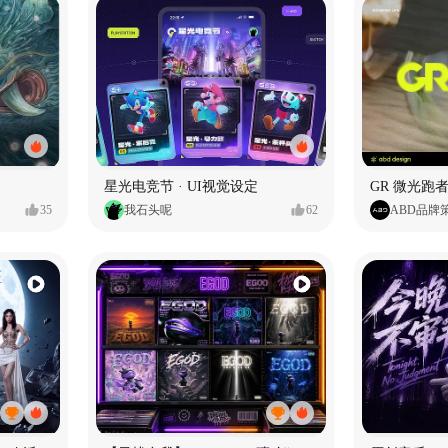
星光电竞节 · UI视觉设定
GR 微光跑者
35
我石头呢
62
ABD品牌