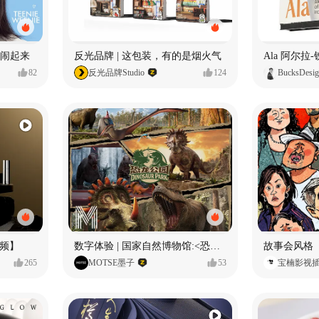
小熊闹起来
反光品牌 | 这包装，有的是烟火气
82
反光品牌Studio
124
BucksDesi
频】
数字体验 | 国家自然博物馆:<恐龙公园>沉浸特展
故事会风格
265
MOTSE墨子
53
宝楠影视