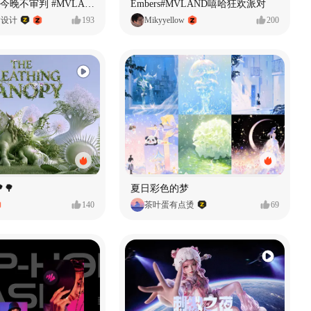
原创音乐MV今晚不审判 #MVLAND嘻哈狂欢派对
Embers#MVLAND嘻哈狂欢派对
P设计
193
Mikyyellow
200
🌳
夏日彩色的梦
140
茶叶蛋有点烫
69