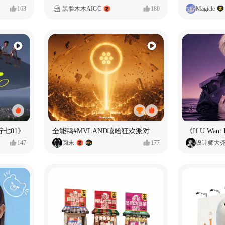
163
黑脸木木AIGC
180
Magicle
七01》
全能鸭#MVLAND嘻哈狂欢派对
147
圆末
177
设计师大