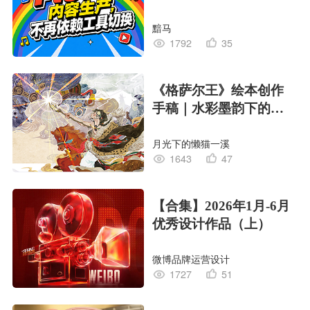
黯马
1792
35
《格萨尔王》绘本创作
手稿｜水彩墨韵下的史
诗回响
月光下的懒猫一溪
1643
47
【合集】2026年1月-6月
优秀设计作品（上）
微博品牌运营设计
1727
51