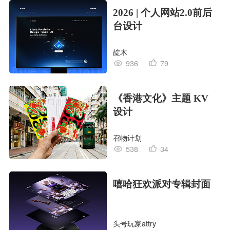
2026 | 个人网站2.0前后
台设计
靛木
936
79
《香港文化》主题 KV
设计
召物计划
538
34
嘻哈狂欢派对专辑封面
头号玩家attry