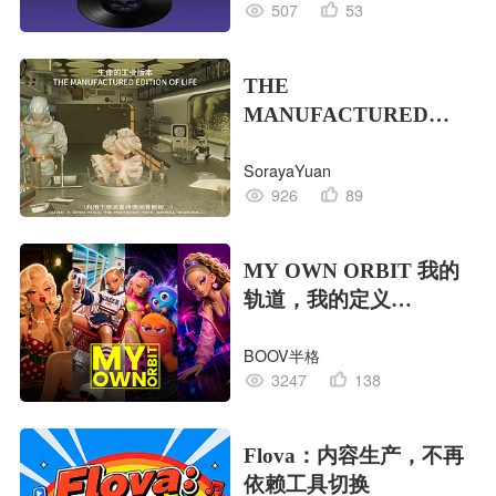
507
53
THE
MANUFACTURED
EDITION OF LIFE生命
SorayaYuan
的工业版本
926
89
MY OWN ORBIT 我的
轨道，我的定义
#MVLAND嘻哈狂欢派
BOOV半格
对
3247
138
Flova：内容生产，不再
依赖工具切换