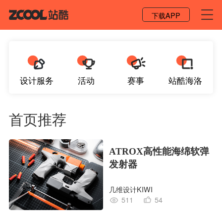
登录 / 注册
下载APP
设计服务
活动
赛事
站酷海洛
首页推荐
ATROX高性能海绵软弹
发射器
几维设计KIWI
511
54