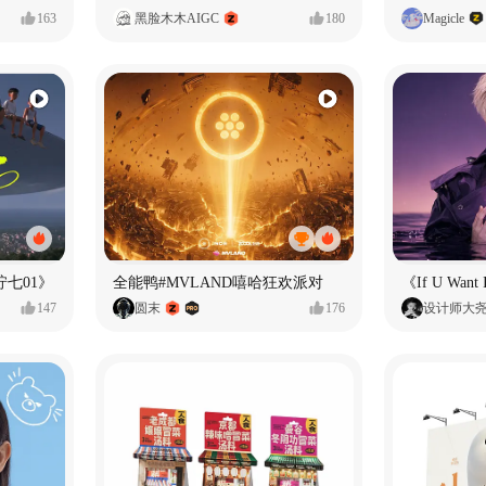
163
黑脸木木AIGC
180
Magicle
七01》
全能鸭#MVLAND嘻哈狂欢派对
147
圆末
176
设计师大