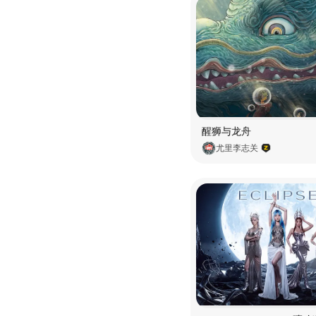
醒狮与龙舟
尤里李志关