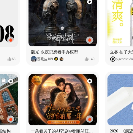
骸光·永夜思想者手办模型
63
香蕉皮109
149
pigeonstudi
置结构
一条看哭了的AI韩剧❄️看懂AI短剧出海全流程
2026 ·《