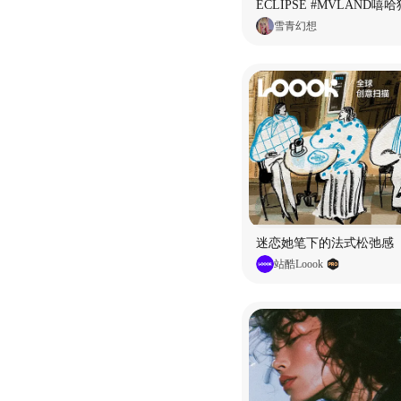
雪青幻想
迷恋她笔下的法式松弛感
站酷Loook