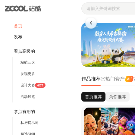
站酷ZCOOL 
首页
发布
看点高级的
站酷三火
发现更多
作品推荐
热门资产
设计大赛
HOT
首页推荐
为你推荐
活动展览
拿点有用的
私房提示词
精选Skill