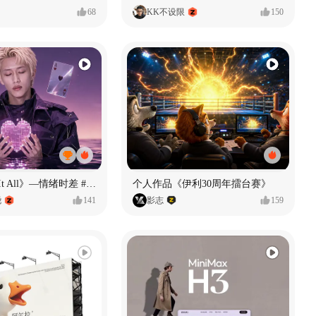
68
KK不设限
150
《If U Want It All》—情绪时差 #MVLAND嘻哈狂欢派对
个人作品《伊利30周年擂台赛》
尧
141
影志
159