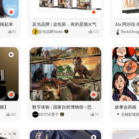
小熊闹起来
反光品牌 | 这包装，有的是烟火气
81
反光品牌Studio
122
BucksDesi
频】
数字体验 | 国家自然博物馆:<恐龙公园>沉浸特展
故事会风格
265
MOTSE墨子
53
宝楠影视