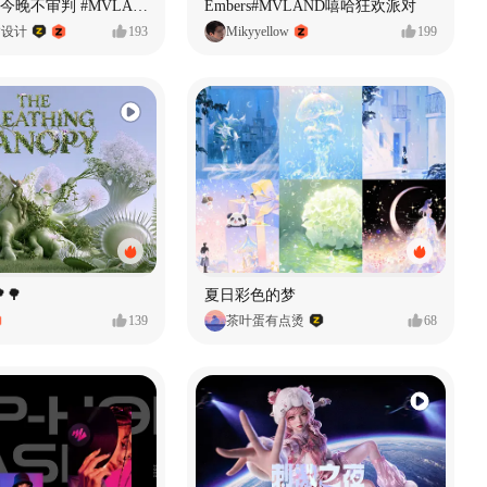
原创音乐MV今晚不审判 #MVLAND嘻哈狂欢派对
Embers#MVLAND嘻哈狂欢派对
P设计
193
Mikyyellow
199
🌳
夏日彩色的梦
139
茶叶蛋有点烫
68