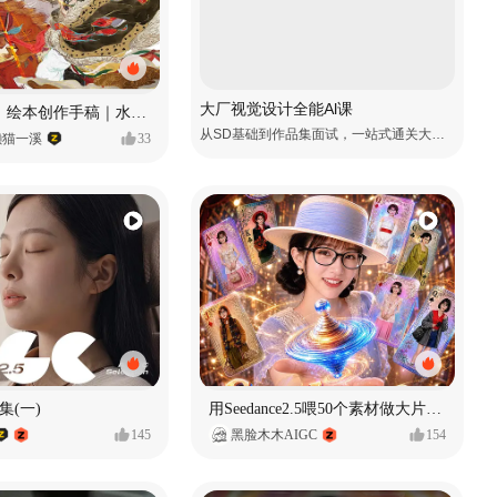
大厂视觉设计全能Al课
《格萨尔王》绘本创作手稿｜水彩墨韵下的史诗回响
从SD基础到作品集面试，一站式通关大厂视觉岗
懒猫一溪
33
集(一)
用Seedance2.5喂50个素材做大片（实操干货）
145
黑脸木木AIGC
154