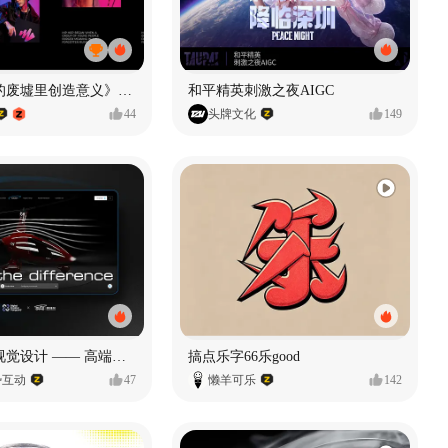
《在被遗忘的废墟里创造意义》#MVLAND嘻哈狂欢派对
和平精英刺激之夜AIGC
44
头牌文化
149
奥捷龙官网视觉设计 —— 高端网站建设
搞点乐字66乐good
势互动
47
懒羊可乐
142