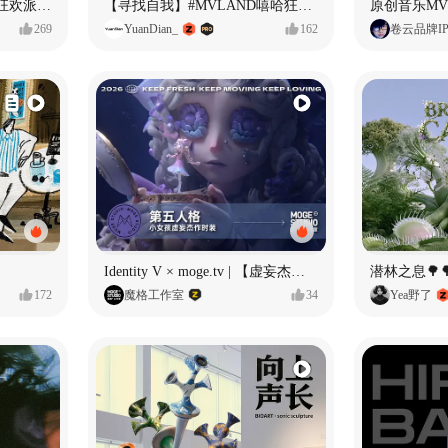
ECLIPSE #MVLAND嘻哈狂欢派对 女团MV
【寻找自我】#MVLAND嘻哈狂欢派对
269
YuanDian_
162
卷云品牌I
Identity V × moge.tv | 【虚妄杰作时装】“小女孩”
潜林之息🌳
172
魔格工作室
34
Yea野了