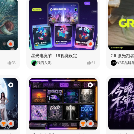
星光电竞节 · UI视觉设定
GR 微光跑者
33
我石头呢
61
ABD品牌