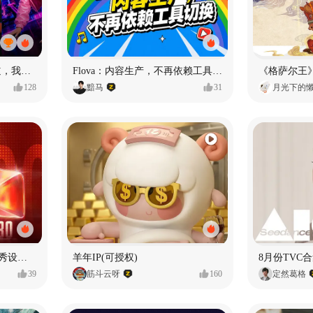
MY OWN ORBIT 我的轨道，我的定义#MVLAND嘻哈狂欢派对
Flova：内容生产，不再依赖工具切换
128
黯马
31
月光下的
【合集】2026年1月-6月优秀设计作品（上）
羊年IP(可授权)
8月份TVC合
39
筋斗云呀
160
定然葛格