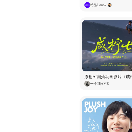
站酷Loook
原创AI潮汕动画影片《咸柠
一个我AME