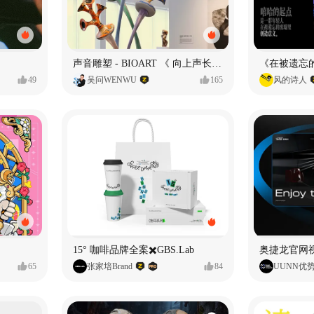
声音雕塑 - BIOART 《 向上声长 》
49
吴问WENWU
165
风的诗人
15° 咖啡品牌全案✖️GBS.Lab
65
张家培Brand
84
UUNN优