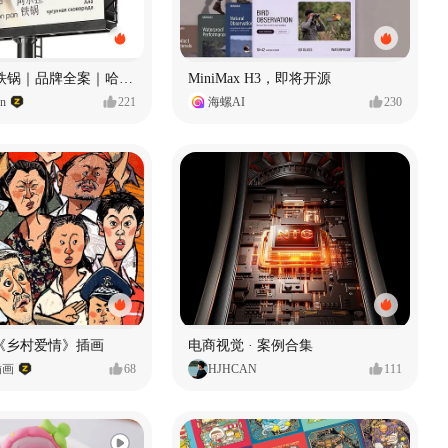
Ala 阿尔拉-铁锅｜品牌全案｜哈尔滨
MiniMax H3，即将开源
gn
221
海螺AI
230
《乡村爱情》插画
电商视觉 · 案例合集
插画
68
HJHCAN
111