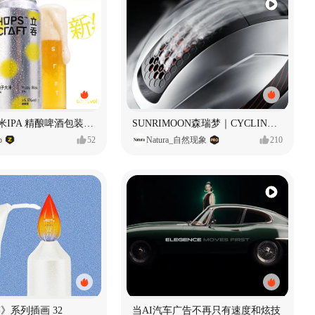
立吞 柚子大米IPA 精酿啤酒包装设计
SUNRIMOON森瑞梦｜CYCLING HELMET CG｜气动骑行头盔
o
52
Natura_自然现象
210
痕迹》系列插画 32
当AI汽车广告不再只有速度和炫技