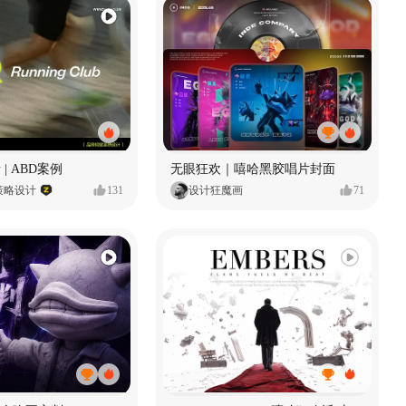
 | ABD案例
无眼狂欢｜嘻哈黑胶唱片封面
策略设计
131
设计狂魔画
71