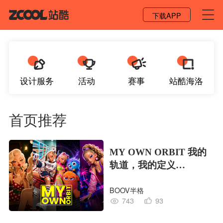
登录 / 注册
下载APP
设计服务
活动
赛事
站酷海洛
首页推荐
MY OWN ORBIT 我的
轨道，我的定义
#MVLAND嘻哈狂欢派
BOOV半格
对
743
93