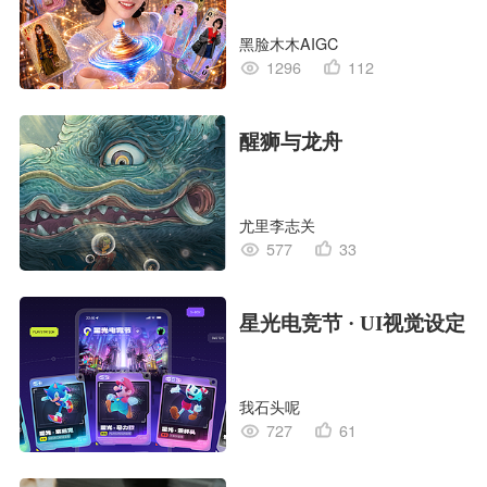
黑脸木木AIGC
1296
112
醒狮与龙舟
尤里李志关
577
33
星光电竞节 · UI视觉设定
我石头呢
727
61