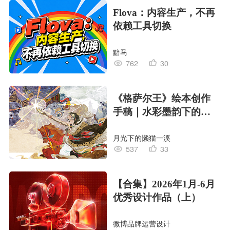
Flova：内容生产，不再
依赖工具切换
黯马
762
30
《格萨尔王》绘本创作
手稿｜水彩墨韵下的史
诗回响
月光下的懒猫一溪
537
33
【合集】2026年1月-6月
优秀设计作品（上）
微博品牌运营设计