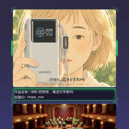
绿联-把精致，藏进日常数码
Hope_ovo