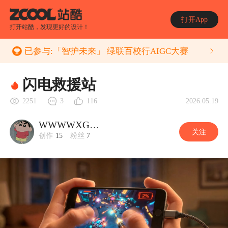
打开App
打开站酷，发现更好的设计！
已参与:
「智护未来」 绿联百校行AIGC大赛
闪电救援站
2026.05.19
2251
3
116
WWWWXGGGGGGG
关注
创作
15
粉丝
7