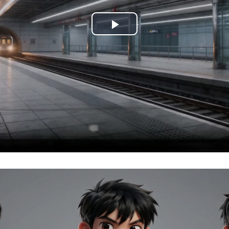
Play
Video
Loaded:
Progress:
0%
0.00%