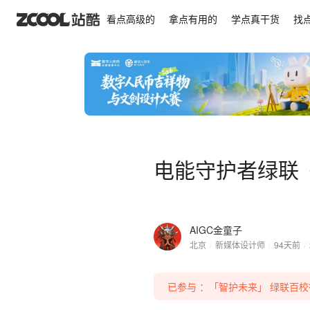
电能守护者绿联
看点高级的
拿点有用的
学点真干货
找
电能守护者绿联
AIGC金童子
北京
/
新媒体设计师
/
94天前
/
已参与 ：「智护未来」 绿联百校