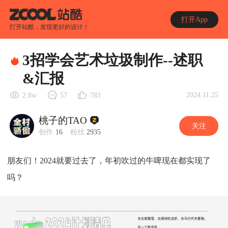
打开App
打开站酷，发现更好的设计！
3招学会艺术垃圾制作--述职
&汇报
2024.11.25
2.8w
57
783
桃子的TAO
关注
创作
16
粉丝
2935
朋友们！2024就要过去了，年初吹过的牛啤现在都实现了
吗？