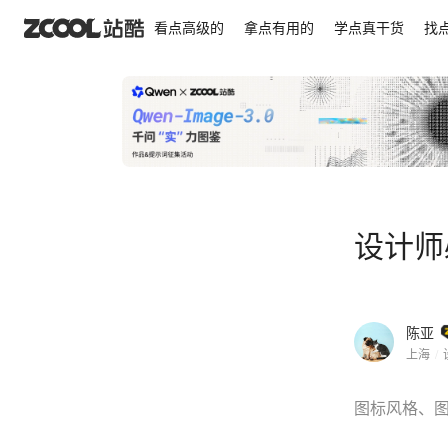
设计师必备图标指南
看点高级的
拿点有用的
学点真干货
找
设计师
陈亚
上海
/
图标风格、