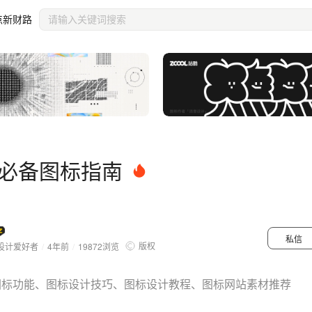
点新财路
必备图标指南
私信
版权
设计爱好者
/
4年前
/
19872
浏览
图标功能、图标设计技巧、图标设计教程、图标网站素材推荐