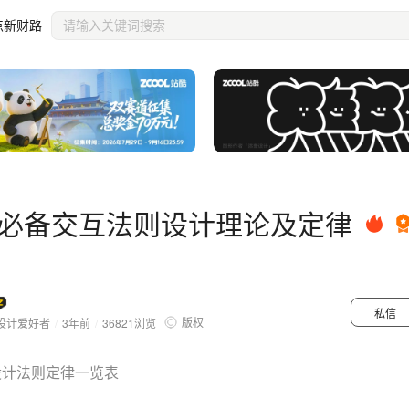
点新财路
必备交互法则设计理论及定律
私信
版权
设计爱好者
/
3年前
/
36821
浏览
设计法则定律一览表