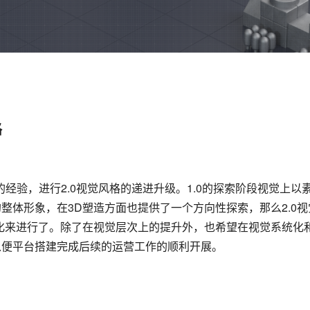
路
台的经验，进行2.0视觉风格的递进升级。1.0的探索阶段视觉上以
整体形象，在3D塑造方面也提供了一个方向性探索，那么2.0
深化来进行了。除了在视觉层次上的提升外，也希望在视觉系统化
以便平台搭建完成后续的运营工作的顺利开展。