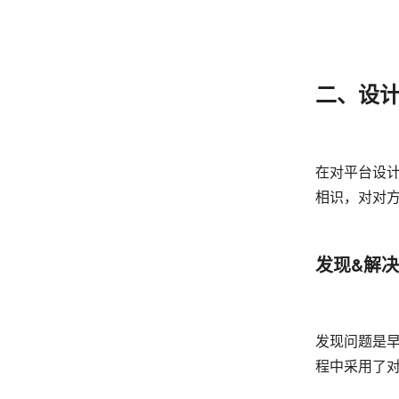
二、设
在对平台设
相识，对对
发现&解
发现问题是
程中采用了对