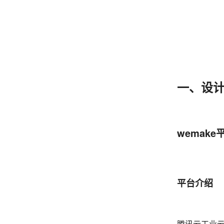
一、设
wemak
平台介绍
腾讯云工业云