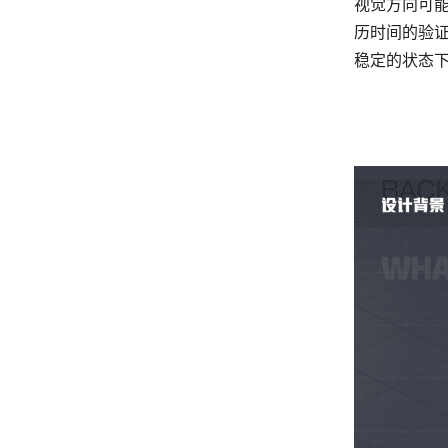
视觉方向可
历时间的验
稳定的状态