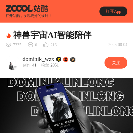
打开App
打开站酷，发现更好的设计！
神兽宇宙AI智能陪伴
2025.08.04
7335
0
216
dominik_wzx
关注
创作
41
粉丝
2051