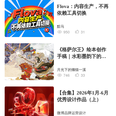
Flova：内容生产，不再
依赖工具切换
黯马
950
31
《格萨尔王》绘本创作
手稿｜水彩墨韵下的史
诗回响
月光下的懒猫一溪
746
33
【合集】2026年1月-6月
优秀设计作品（上）
微博品牌运营设计