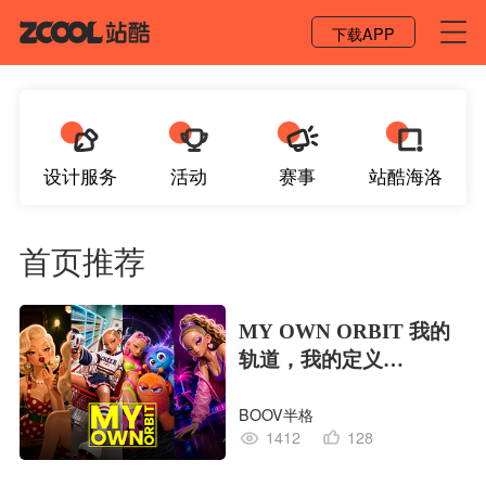
登录 / 注册
下载APP
设计服务
活动
赛事
站酷海洛
首页推荐
MY OWN ORBIT 我的
轨道，我的定义
#MVLAND嘻哈狂欢派
BOOV半格
对
1412
128