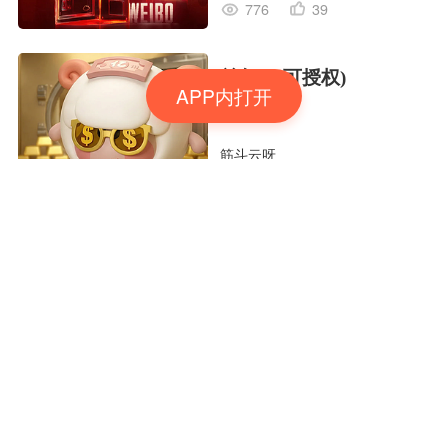
776
39
羊年IP(可授权)
APP内打开
筋斗云呀
1744
160
8月份TVC合集(一)
定然葛格
2026
145
用Seedance2.5喂50个素
材做大片（实操干货）