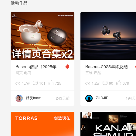
活动作品
Baseus倍思《2025年终总结》
Baseus-2025年终总结
网页-电商
三维-产品
1.7w
101
725
1.2w
90
678
精灵foam
ZHDJIE
243天前
194