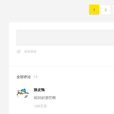
1
2
添加表情
全部评论
13
陳皮鴨
前20好渺茫啊
149天前