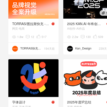
TORRAS/图拉斯快充 - 品牌全案年度总结
2025 KAN.AI 年终创作总结
网页-电商
AI创作-AI作品
1.8w
12
517
2.2w
130
509
TORRAS快充设计
Kan_Design
194天前
239
字体设计
2025年度IP总结
平面-字体/字形
平面-IP形象