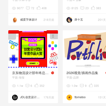
9077
72
408
8125
23
383
咸蛋字体设计
薛十五
218天前
201
京东物流设计部年终总结！｜2025回顾时刻！
2026视觉/插画作品集
平面-海报
平面-品牌
1.1w
6
352
1.0w
9
335
JDL创意设计团队
ttomatoo
176天前
151