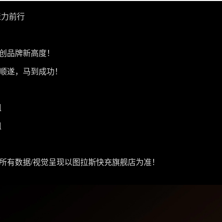
聚力前行
创品牌新高度！
顺遂，马到成功！
组
组
所有数据/视觉呈现以图拉斯快充旗舰店为准！