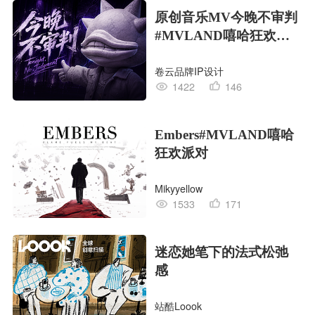
原创音乐MV今晚不审判
#MVLAND嘻哈狂欢派
对
卷云品牌IP设计
1422
146
Embers#MVLAND嘻哈
狂欢派对
Mikyyellow
1533
171
迷恋她笔下的法式松弛
感
站酷Loook