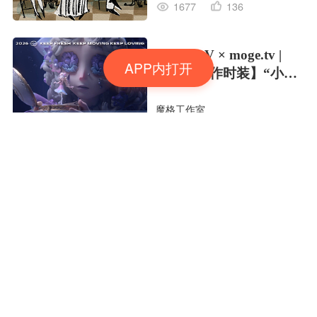
1677
136
Identity V × moge.tv |
APP内打开
【虚妄杰作时装】“小女
孩”
魔格工作室
505
28
潜林之息🌳🌳🌳
Yea野了
1414
116
夏日彩色的梦