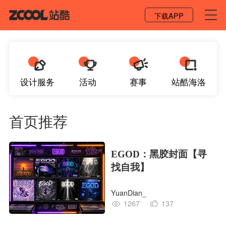
登录 / 注册
下载APP
设计服务
活动
赛事
站酷海洛
首页推荐
EGOD：黑胶封面【寻
找自我】
YuanDian_
1267
137