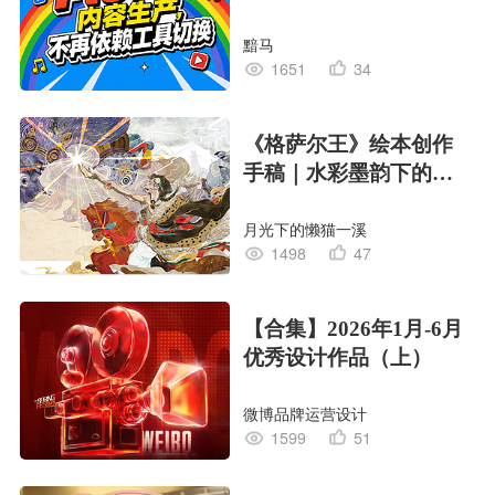
黯马
1651
34
《格萨尔王》绘本创作
手稿｜水彩墨韵下的史
诗回响
月光下的懒猫一溪
1498
47
【合集】2026年1月-6月
优秀设计作品（上）
微博品牌运营设计
1599
51