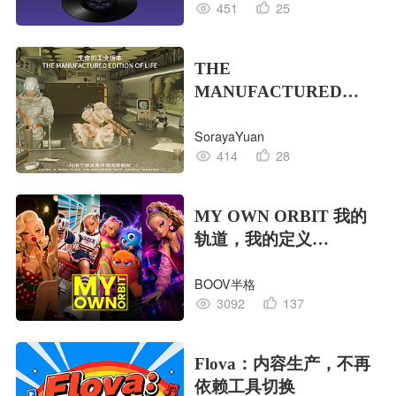
451
25
THE
MANUFACTURED
EDITION OF LIFE生命
SorayaYuan
的工业版本
414
28
MY OWN ORBIT 我的
轨道，我的定义
#MVLAND嘻哈狂欢派
BOOV半格
对
3092
137
Flova：内容生产，不再
依赖工具切换