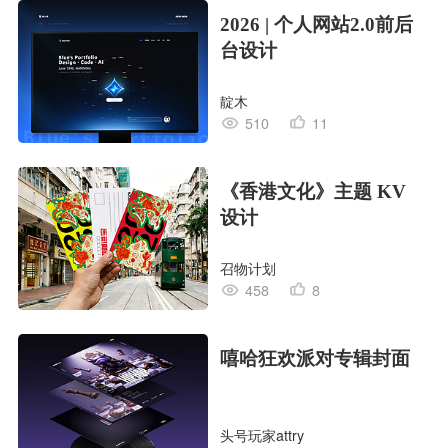
2026 | 个人网站2.0前后
台设计
靛木
510
11
《香港文化》主题 KV
设计
召物计划
458
8
嘻哈狂欢派对专辑封面
头号玩家attry