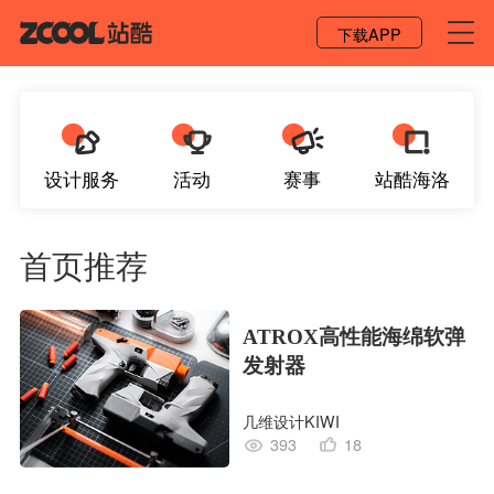
登录 / 注册
下载APP
设计服务
活动
赛事
站酷海洛
首页推荐
ATROX高性能海绵软弹
发射器
几维设计KIWI
393
18