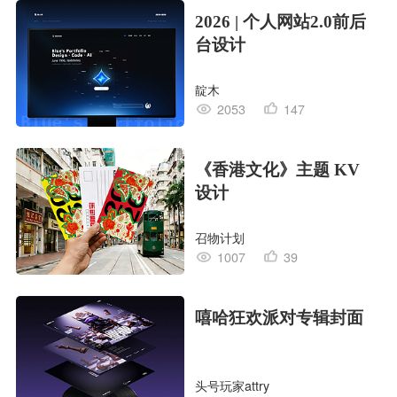
2026 | 个人网站2.0前后
台设计
靛木
2053
147
《香港文化》主题 KV
设计
召物计划
1007
39
嘻哈狂欢派对专辑封面
头号玩家attry