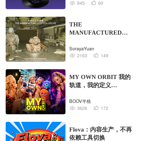
845
60
THE
MANUFACTURED
EDITION OF LIFE生命
SorayaYuan
的工业版本
2163
149
MY OWN ORBIT 我的
轨道，我的定义
#MVLAND嘻哈狂欢派
BOOV半格
对
3626
172
Flova：内容生产，不再
依赖工具切换