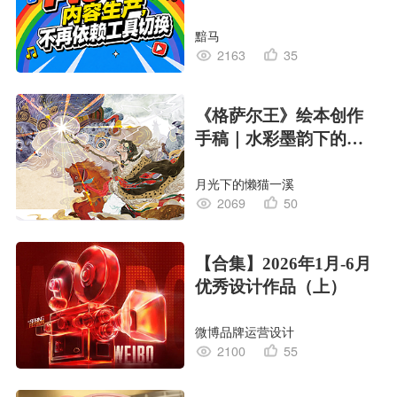
黯马
2163
35
《格萨尔王》绘本创作
手稿｜水彩墨韵下的史
诗回响
月光下的懒猫一溪
2069
50
【合集】2026年1月-6月
优秀设计作品（上）
微博品牌运营设计
2100
55