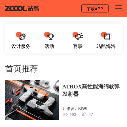
登录 / 注册
下载APP
设计服务
活动
赛事
站酷海洛
首页推荐
ATROX高性能海绵软弹
发射器
几维设计KIWI
993
57