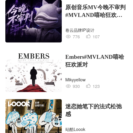
原创音乐MV今晚不审判
#MVLAND嘻哈狂欢派
对
卷云品牌IP设计
776
107
Embers#MVLAND嘻哈
狂欢派对
Mikyyellow
930
123
迷恋她笔下的法式松弛
感
站酷Loook