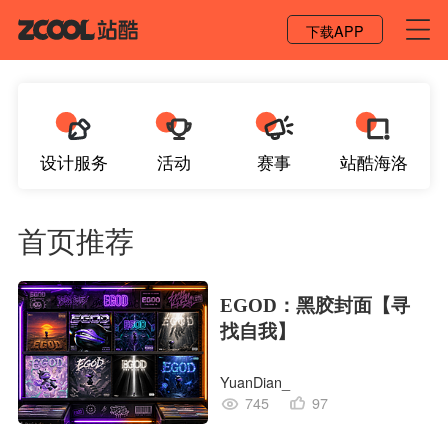
登录 / 注册
下载APP
设计服务
活动
赛事
站酷海洛
首页推荐
EGOD：黑胶封面【寻
找自我】
YuanDian_
745
97