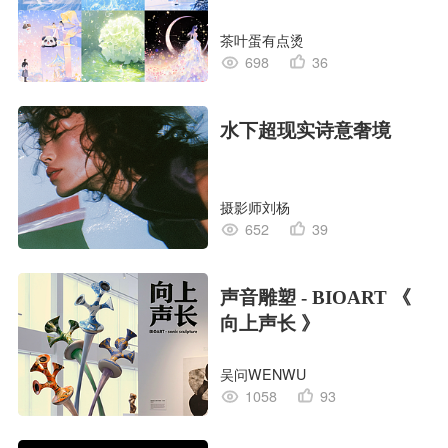
茶叶蛋有点烫
698
36
水下超现实诗意奢境
摄影师刘杨
652
39
声音雕塑 - BIOART 《
向上声长 》
吴问WENWU
1058
93