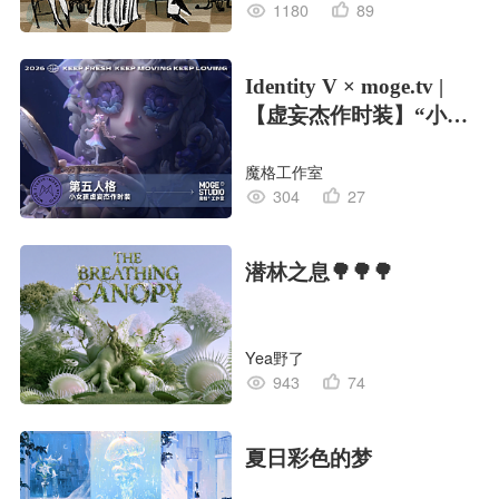
1180
89
Identity V × moge.tv |
【虚妄杰作时装】“小女
孩”
魔格工作室
304
27
潜林之息🌳🌳🌳
Yea野了
943
74
夏日彩色的梦