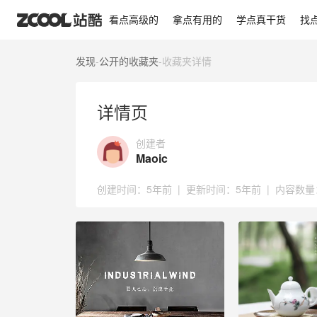
详情页
看点高级的
拿点有用的
学点真干货
找
发现
-
公开的收藏夹
-
收藏夹详情
详情页
创建者
Maoic
创建时间：
5年前
|
更新时间：
5年前
|
内容数量