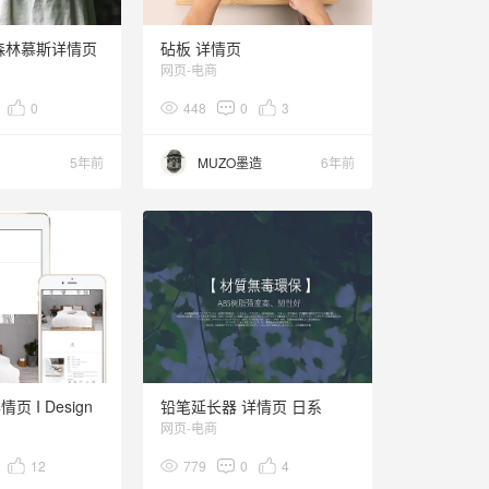
小森林慕斯详情页
砧板 详情页
网页-电商
0
448
0
3
5年前
MUZO墨造
6年前
 I Design
铅笔延长器 详情页 日系
网页-电商
12
779
0
4