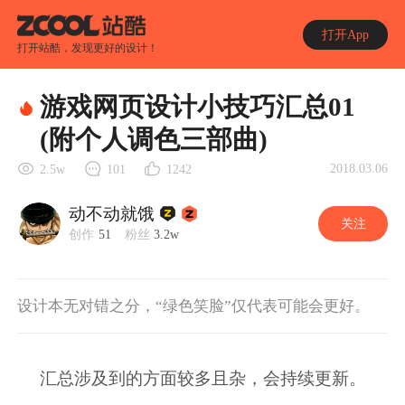
打开App
打开站酷，发现更好的设计！
游戏网页设计小技巧汇总01
(附个人调色三部曲)
2018.03.06
2.5w
101
1242
动不动就饿
关注
创作
51
粉丝
3.2w
设计本无对错之分，“绿色笑脸”仅代表可能会更好。
汇总涉及到的方面较多且杂，会持续更新。