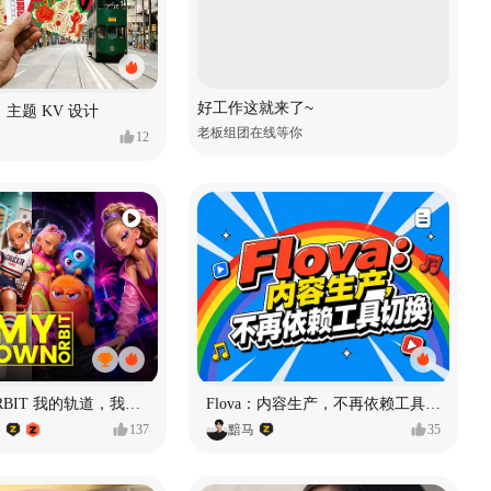
好工作这就来了~
主题 KV 设计
老板组团在线等你
12
MY OWN ORBIT 我的轨道，我的定义#MVLAND嘻哈狂欢派对
Flova：内容生产，不再依赖工具切换
格
137
黯马
35