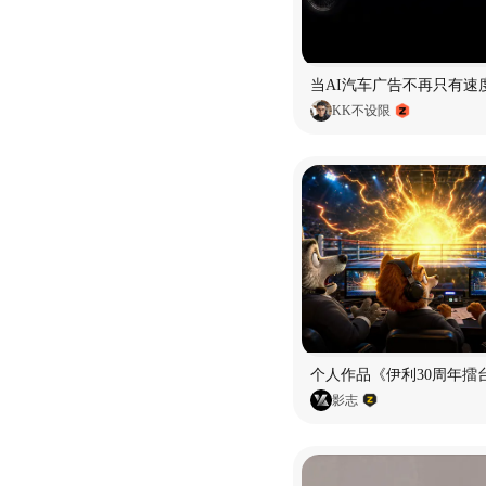
当AI汽车广告不再只有速
KK不设限
个人作品《伊利30周年擂
影志