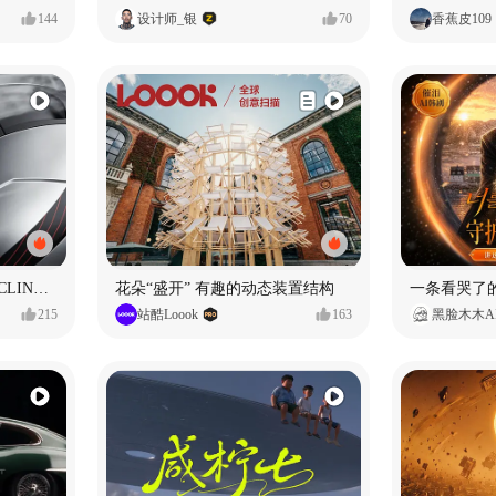
144
设计师_银
70
香蕉皮109
SUNRIMOON森瑞梦｜CYCLING HELMET CG｜气动骑行头盔
花朵“盛开” 有趣的动态装置结构
215
站酷Loook
163
黑脸木木A