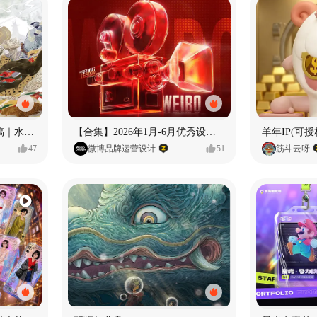
《格萨尔王》绘本创作手稿｜水彩墨韵下的史诗回响
【合集】2026年1月-6月优秀设计作品（上）
羊年IP(可授
47
微博品牌运营设计
51
筋斗云呀