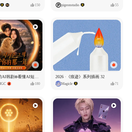
150
pigeonstudio
55
一条看哭了的AI韩剧❄️看懂AI短剧出海全流程
2026 ·《痕迹》系列插画 32
IGC
180
Magicle
71