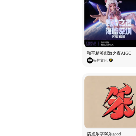
和平精英刺激之夜AIGC
头牌文化
搞点乐字66乐good