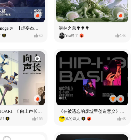
Identity V × moge.tv | 【虚妄杰作时装】“小女孩”
潜林之息🌳🌳🌳
室
36
Yea野了
143
声音雕塑 - BIOART 《 向上声长 》
《在被遗忘的废墟里创造意义》#MVLAND嘻哈狂欢派对
WU
166
风的诗人
48