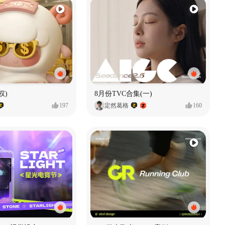
权)
8月份TVC合集(一)
197
定然葛格
160