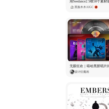
黑脸木木AIGC
无眼狂欢｜嘻哈黑胶唱片
设计狂魔画