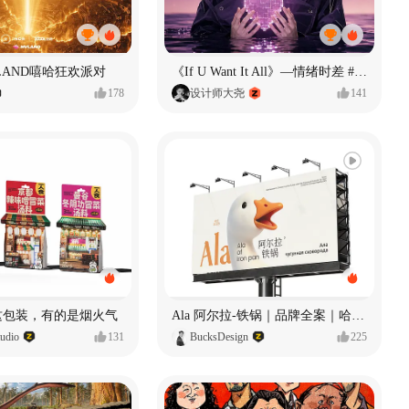
LAND嘻哈狂欢派对
《If U Want It All》—情绪时差 #MVLAND嘻哈狂欢派对
178
设计师大尧
141
 这包装，有的是烟火气
Ala 阿尔拉-铁锅｜品牌全案｜哈尔滨
dio
131
BucksDesign
225