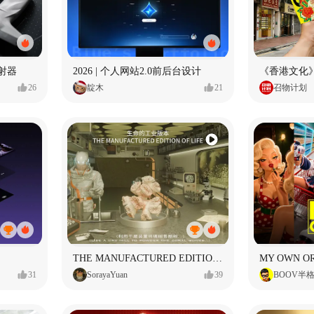
射器
2026 | 个人网站2.0前后台设计
《香港文化》
26
靛木
21
召物计划
THE MANUFACTURED EDITION OF LIFE生命的工业版本
31
SorayaYuan
39
BOOV半