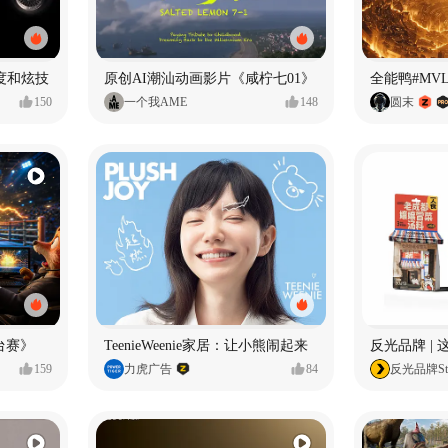
度和炫技
原创AI潮汕动画影片《咸柠七01》
全能鸭#MV
150
一个我AME
148
圆末
台赛》
TeenieWeenie家居：让小熊闹起来
反光品牌 |
159
力虎广告
84
反光品牌Stu