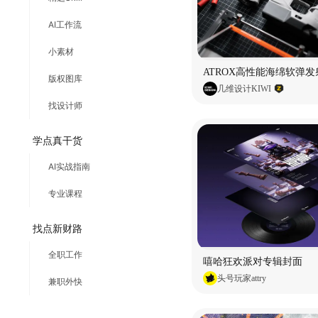
AI工作流
小素材
ATROX高性能海绵软弹发
版权图库
几维设计KIWI
找设计师
学点真干货
AI实战指南
专业课程
找点新财路
全职工作
嘻哈狂欢派对专辑封面
头号玩家attry
兼职外快