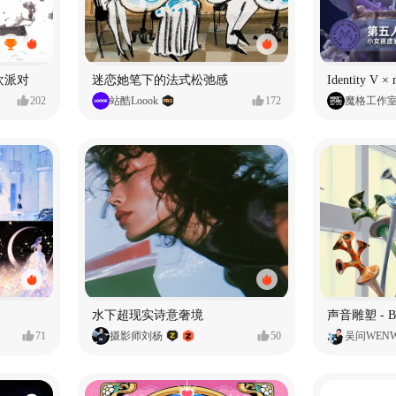
狂欢派对
迷恋她笔下的法式松弛感
202
站酷Loook
172
魔格工作
水下超现实诗意奢境
71
摄影师刘杨
50
吴问WEN