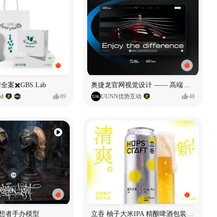
全案✖️GBS.Lab
奥捷龙官网视觉设计 —— 高端网站建设
d
89
UUNN优势互动
48
思想者手办模型
立吞 柚子大米IPA 精酿啤酒包装设计