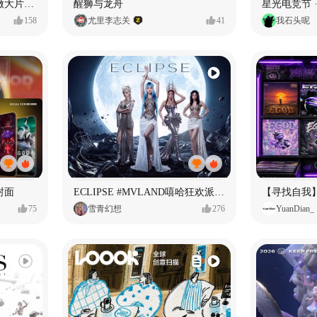
用Seedance2.5喂50个素材做大片（实操干货）
醒狮与龙舟
星光电竞节 ·
158
尤里李志关
41
我石头呢
封面
ECLIPSE #MVLAND嘻哈狂欢派对 女团MV
75
雪青幻想
276
YuanDian_