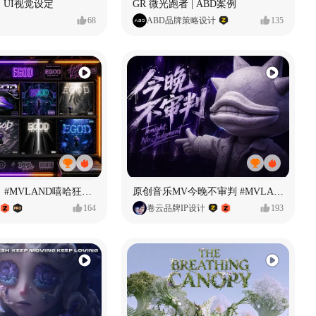
 UI视觉设定
GR 微光跑者 | ABD案例
68
ABD品牌策略设计
135
【寻找自我】#MVLAND嘻哈狂欢派对
原创音乐MV今晚不审判 #MVLAND嘻哈狂欢派对
164
卷云品牌IP设计
193