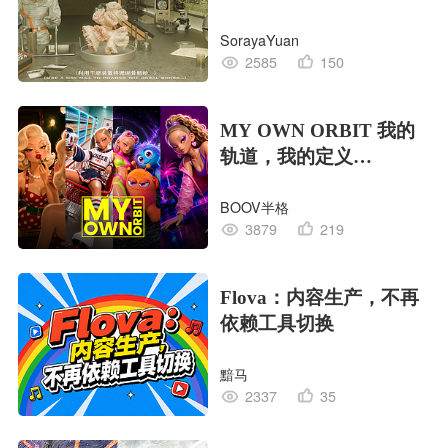
EDITION OF LIFE生命
SorayaYuan
的工业版本
2585
150
MY OWN ORBIT 我的
轨道，我的定义
#MVLAND嘻哈狂欢派
BOOV半格
对
3879
219
Flova：内容生产，不再
依赖工具切换
黯马
2337
35