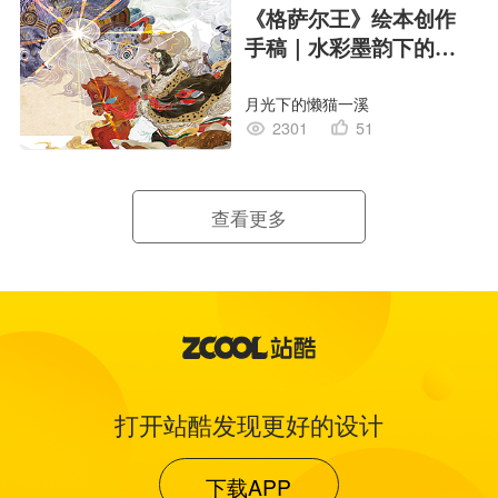
《格萨尔王》绘本创作
手稿｜水彩墨韵下的史
诗回响
月光下的懒猫一溪
2301
51
查看更多
打开站酷发现更好的设计
下载APP