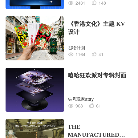
2431
148
《香港文化》主题 KV
设计
召物计划
1164
41
嘻哈狂欢派对专辑封面
头号玩家attry
968
61
THE
MANUFACTURED