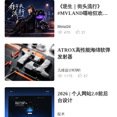
《逆生｜街头流行》
#MVLAND嘻哈狂欢派
对
Metal26
470
21
ATROX高性能海绵软弹
发射器
几维设计KIWI
1175
57
2026 | 个人网站2.0前后
台设计
靛木