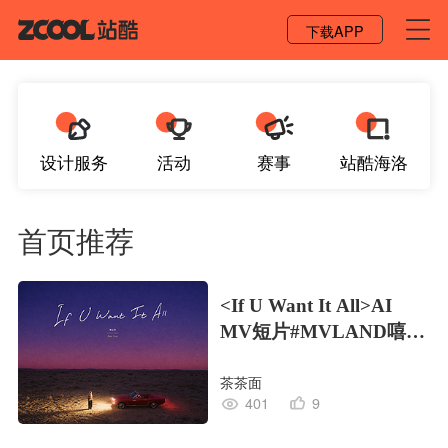
登录 / 注册
下载APP
设计服务
活动
赛事
站酷海洛
首页推荐
<If U Want It All>AI
MV短片#MVLAND嘻哈
狂欢派对
茶茶面
401
9