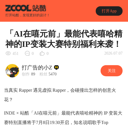
打开App
打开站酷，发现更好的设计！
「AI在嘻元前」最能代表嘻哈精
神的IP变装大赛特别福利来袭！
2026.07.07
451
0
0
打广告的小Z
关注
创作
89
粉丝
5470
当真实 Rapper 遇见虚拟 Rapper，会碰撞出怎样的创意火
花？
INDE × 站酷「AI在嘻元前」最能代表嘻哈精神的 IP 变装大
赛特别直播将于7月8日19:30开启，知名说唱歌手Top