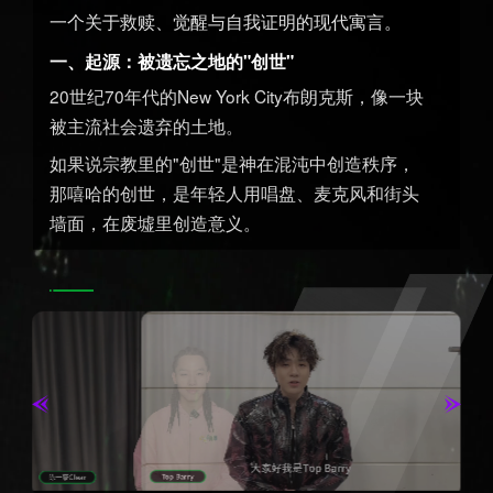
一个关于救赎、觉醒与自我证明的现代寓言。
一、起源：被遗忘之地的"创世"
20世纪70年代的New York City布朗克斯，像一块
被主流社会遗弃的土地。
如果说宗教里的"创世"是神在混沌中创造秩序，
那嘻哈的创世，是年轻人用唱盘、麦克风和街头
墙面，在废墟里创造意义。
早期推动者如DJ Kool Herc，就像"先知"—
他没有建立教堂，却创造了节奏；
没有写经文，却留下了方法。
节奏成为祈祷。
二、启示：表达就是救赎
在宗教里，人通过祷告与神对话。
在嘻哈里，人通过Rap与世界对话。