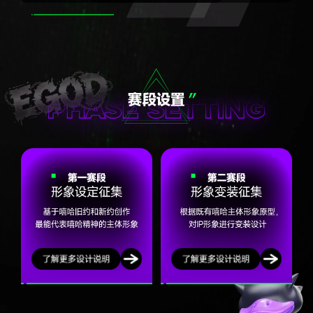
MC站在舞台上，说的不是宏大叙事，而是个人处
境—贫穷、种族、街区、生存。这种表达本身，
就是一种"自我救赎"。
如果借用基督教的隐喻：不是"神拯救人"，而
是"人通过表达完成自我拯救"。
三、反叛：质疑秩序的神学
宗教里常有"先知挑战旧秩序"的情节。
嘻哈的反叛，本质上也是对既有权力结构的质
疑。
它说：我拒绝被定义；我不接受单一标准；我自
己就是答案。这种反叛不是破坏，而是重建价值
体系。
四、共同体：街区即教堂
宗教需要教堂、清真寺或寺庙。
嘻哈的"圣地"是街头、地下俱乐部、涂鸦墙。