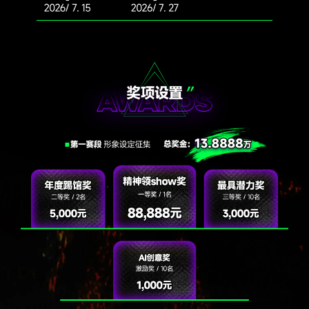
它没有神像，但有节拍；没有圣经，但有歌词；
没有教条，但有态度。
《嘻哈精神新约》
嘻哈不再只是反叛权威，而是对抗虚假；
不再只强调强者姿态，而是允许真实情绪存在。
一、从"审判神学"到"疗愈神学"
早期嘻哈像《旧约》式的呐喊—控诉不公、挑战
秩序。
而00后更像"新约"的语境—强调爱、宽恕、关系与
个体体验。愤怒不再是主要燃料，情绪本身成为
信仰。
二、从"反抗者"到"感受者"
早期rapper像先知：他们告诉世界哪里错了。
现在的00后更像"告解者"：他们讲—