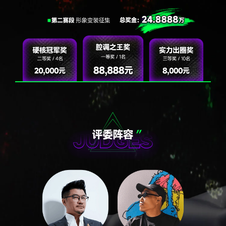
我失恋了、我焦虑、我不确定未来、我想被理
解，
这不是退化，而是时代语境改变。当物质条件改
善，精神困境反而更突出。
三、嘻哈精神的升级
"嘻哈精神"从：真实 + 反叛 + 对抗，
升级为：真实 + 情绪表达 + 自我探索，
愤怒是一种真实，脆弱也是一种真实。
00后嘻哈的神学核心是—允许不强大，
接纳情绪、承认脆弱、重视亲密关系。
现在的rapper更像"情绪布道者"—他们不再宣判世
界，
而是在讲自己的体验。
新一代嘻哈不再只是愤怒的宣言，它更像情绪的
日记本。他们不一定要推翻世界，但一定要讲清