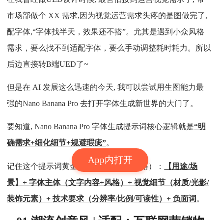
市场部做个 XX 需求,因为视觉运营需求头疼的是图做完了,
配字体,“字体找半天，效果还不搭”。尤其是遇到小众风格
需求，要么找不到适配字体，要么手动调整耗时耗力。所以
后边直接转B端UED了~
但是在 AI 发展这么迅速的今天, 我可以尝试用生图能力最
强的Nano Banana Pro 去打开字体生成新世界的大门了。
要知道, Nano Banana Pro 字体生成提示词核心逻辑就是
“明
确需求+细化细节+规避瑕疵”
。
App内打开
记住这个提示词黄金结构（适配所有风格）：
【用途/场
景】+ 字体主体（文字内容+风格）+ 视觉细节（材质/光影/
装饰元素）+ 技术要求（分辨率/比例/可读性）+ 负面词
。