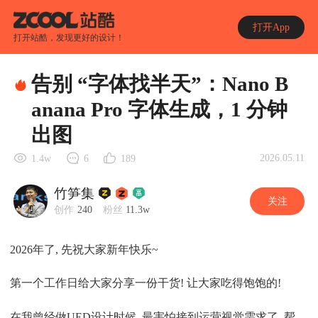
打开App
打开站酷，发现更好的设计！
告别 “字体找半天”：Nano B
anana Pro 字体生成，1 分钟
出图
2026.05.11
1.4w
6
189
竹笋集
关注
创作
240
粉丝
11.3w
2026年了, 先祝大家新年快乐~
第一个工作日给大家分享一份干货! 让大家吃得饱饱的!
在我曾经做UED设计时候, 最害怕接到运营视觉需求了, 帮