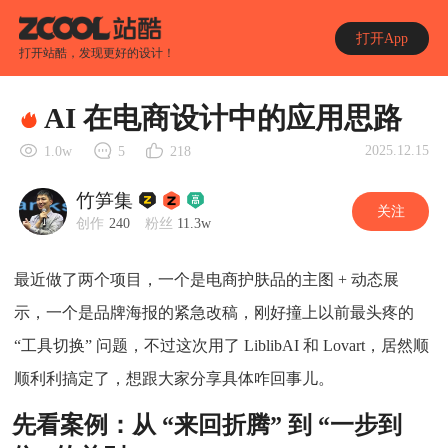
打开App
打开站酷，发现更好的设计！
AI 在电商设计中的应用思路
2025.12.15
1.0w
5
218
竹笋集
关注
创作
240
粉丝
11.3w
最近做了两个项目，一个是电商护肤品的主图 + 动态展
示，一个是品牌海报的紧急改稿，刚好撞上以前最头疼的
“工具切换” 问题，不过这次用了 LiblibAI 和 Lovart，居然顺
顺利利搞定了，想跟大家分享具体咋回事儿。
先看案例：从 “来回折腾” 到 “一步到