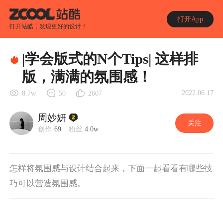
打开App
打开站酷，发现更好的设计！
|学会版式的N个Tips| 这样排
版，满满的氛围感！
2022.06.17
8.7w
50
2607
周妙妍
关注
创作
69
粉丝
4.0w
怎样将氛围感与设计结合起来，下面一起看看有哪些技
巧可以营造氛围感。