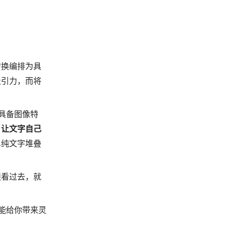
转换编排为具
吸引力，而将
具备图像特
，
让文字自己
单纯文字堆叠
眼看过去，就
能给你带来灵