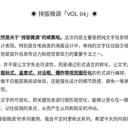
◉ 排版微调「VOL 04」◉
然是关于“排版微调”的续集啦。
这次内容主要是把纯文字信息
设计表现。特别是在电商类的海报设计中，单纯的文字往往缺乏
，则是提升信息传达力和视觉表现力的重要手法之一。
”，并不是让文字失去可读性，而是通过形式语言的转化，让文字
过
图标式、盖章式、对话框、爆炸等视觉图形化
的形式进行编排
样做不仅能提高阅读体验，还能强化设计的细节质感，避免一堆
疲劳。
略文字的可视化，把关键信息进行图形视觉化，能够让受众在一
懂、记住促销的卖点，从而产生认同和购买的冲动。
排版微调”的系列案例，我会不定时更新这系列。希望今天的内容