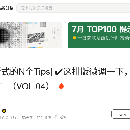
！（VOL.04）
点新财路
式的N个Tips| ✔️这排版微调一下
（VOL.04）
私信
版权
平面设计师
/
153天前
/
7231
浏览