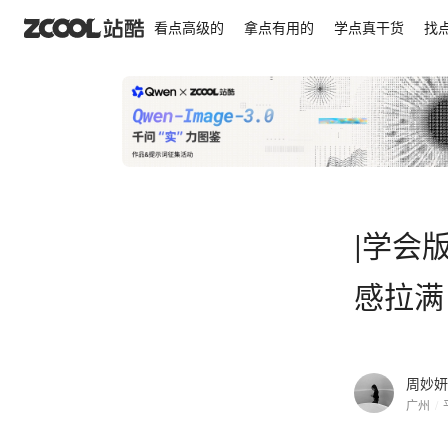
|学会版式的N个Tips| ✔️这排版微调一下，设计感拉满
看点高级的
拿点有用的
学点真干货
找
|学会版
感拉满！
周妙妍
广州
/