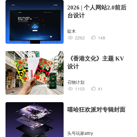
2026 | 个人网站2.0前后
台设计
靛木
2262
148
《香港文化》主题 KV
设计
召物计划
1103
41
嘻哈狂欢派对专辑封面
头号玩家attry