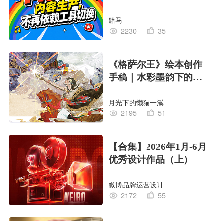
黯马
2230
35
《格萨尔王》绘本创作
手稿｜水彩墨韵下的史
诗回响
月光下的懒猫一溪
2195
51
【合集】2026年1月-6月
优秀设计作品（上）
微博品牌运营设计
2172
55