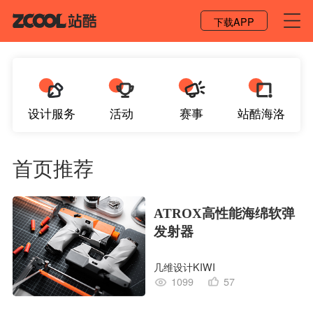
登录 / 注册
下载APP
设计服务
活动
赛事
站酷海洛
首页推荐
ATROX高性能海绵软弹
发射器
几维设计KIWI
1099
57