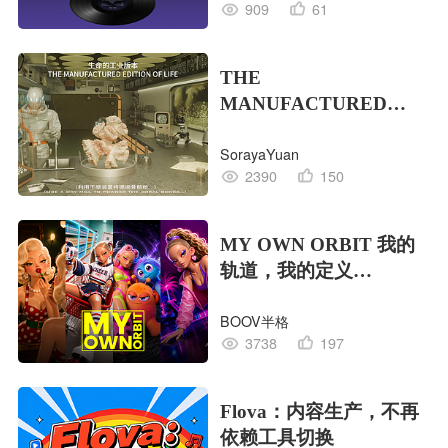
909
61
THE
MANUFACTURED
EDITION OF LIFE生命
SorayaYuan
的工业版本
2390
150
MY OWN ORBIT 我的
轨道，我的定义
#MVLAND嘻哈狂欢派
BOOV半格
对
3738
197
Flova：内容生产，不再
依赖工具切换