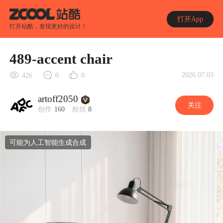
打开App
打开站酷，发现更好的设计！
489-accent chair
2026.07.03
426
0
0
artoff2050
关注
创作
160
粉丝
8
可能为人工智能生成合成