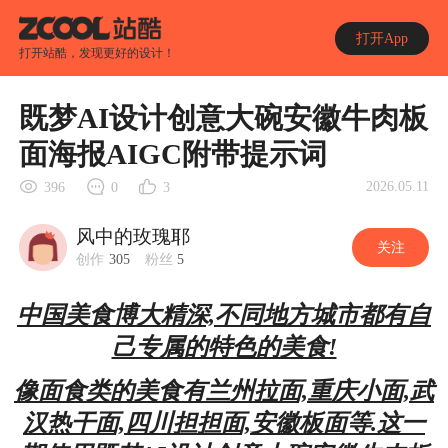
打开App
打开站酷，发现更好的设计！
既梦AI设计创意大碗安徽牛肉板
面海报AIGC附带提示词
2026.05.11
396
0
3
风中的玫瑰耶
关注
创作
305
粉丝
5
中国美食博大精深,不同地方城市都有自
己专属的特色的美食!
像面食类的美食有兰州拉面,重庆小面,武
汉热干面,四川担担面,安徽板面等.这一