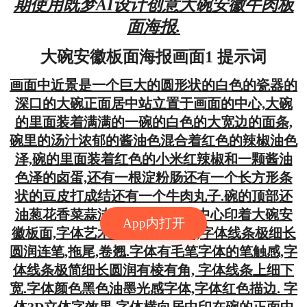
期使用既梦AI设计创意大碗安徽牛肉板
面海报.
大碗安徽板面海报画面1 提示词
画面中近景是一个巨大的圆形状的白色的瓷器的
深口的大碗正面居中站立置于画面的中心,大碗
的里面装着满满的一碗的白色的大宽边的面条,
碗里的汤汁浓郁的酱油色混合着红色的辣椒油色
泽,碗的里面装着红色的小米红辣椒和一颗酱油
色泽的卤蛋,还有一根淀粉肠还有一个长方形条
状的豆皮打成结还有一个牛肉丸子.碗的顶部还
油葱花香菜蒜沫点缀.碗的正面中心印着大碗安
App内打开
徽板面,字体艺术书法毛笔字体 ,字体线条极细长
圆润连笔,拖尾,卷翘.字体有毛笔字体的笔触感,字
体线条极简细长圆润有棱有角, 字体线条上细下
宽.字体颜色黑色油墨光感字体,字体红色描边. 字
体3D立体字效果.字体横向居中印在碗的正面中