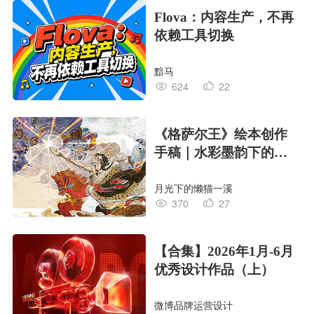
Flova：内容生产，不再
依赖工具切换
黯马
624
22
《格萨尔王》绘本创作
手稿｜水彩墨韵下的史
诗回响
月光下的懒猫一溪
370
27
【合集】2026年1月-6月
优秀设计作品（上）
微博品牌运营设计