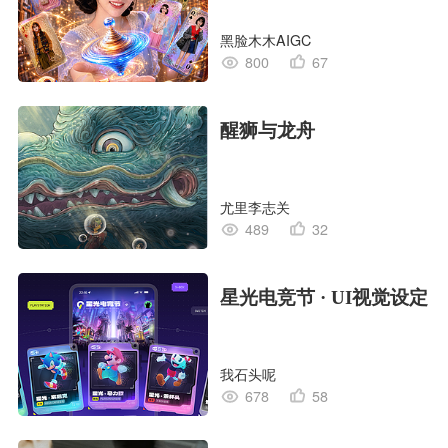
黑脸木木AIGC
800
67
醒狮与龙舟
尤里李志关
489
32
星光电竞节 · UI视觉设定
我石头呢
678
58