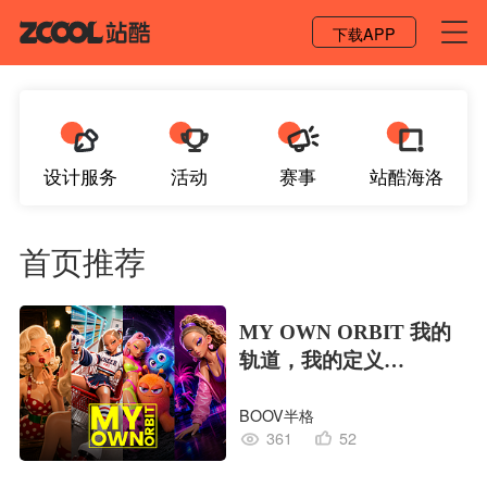
登录 / 注册
下载APP
设计服务
活动
赛事
站酷海洛
首页推荐
MY OWN ORBIT 我的
轨道，我的定义
#MVLAND嘻哈狂欢派
BOOV半格
对
361
52