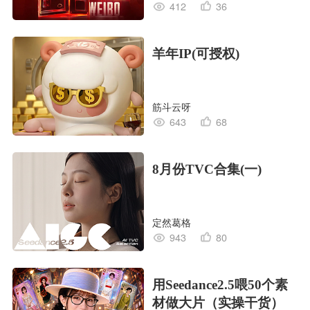
412
36
羊年IP(可授权)
筋斗云呀
643
68
8月份TVC合集(一)
定然葛格
943
80
用Seedance2.5喂50个素
材做大片（实操干货）