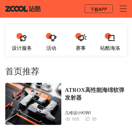
登录 / 注册
下载APP
设计服务
活动
赛事
站酷海洛
首页推荐
ATROX高性能海绵软弹
发射器
几维设计KIWI
935
55