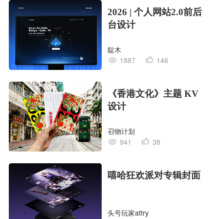
2026 | 个人网站2.0前后
台设计
靛木
1887
146
《香港文化》主题 KV
设计
召物计划
941
38
嘻哈狂欢派对专辑封面
头号玩家attry