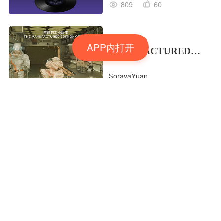
809
60
THE
APP内打开
MANUFACTURED
EDITION OF LIFE生命
SorayaYuan
的工业版本
1993
149
MY OWN ORBIT 我的
轨道，我的定义
#MVLAND嘻哈狂欢派
BOOV半格
对
3565
158
Flova：内容生产，不再
依赖工具切换