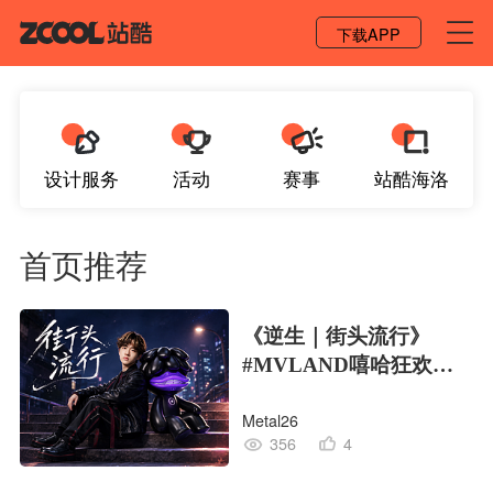
登录 / 注册
下载APP
设计服务
活动
赛事
站酷海洛
首页推荐
《逆生｜街头流行》
#MVLAND嘻哈狂欢派
对
Metal26
356
4