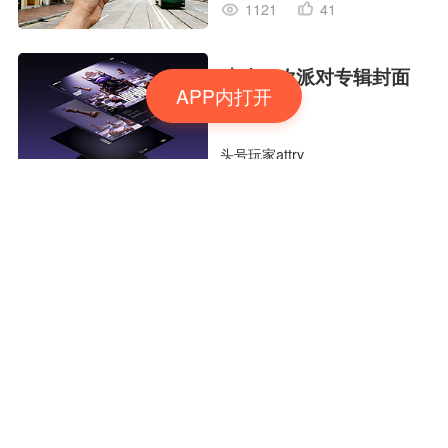
1121
41
嘻哈狂欢派对专辑封面
APP内打开
头号玩家attry
926
61
THE
MANUFACTURED
EDITION OF LIFE生命
SorayaYuan
的工业版本
2440
150
MY OWN ORBIT 我的
轨道，我的定义