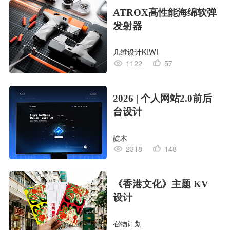
ATROX高性能海绵软弹
发射器
几维设计KIWI
1122
57
2026 | 个人网站2.0前后
台设计
靛木
2318
148
《香港文化》主题 KV
设计
召物计划