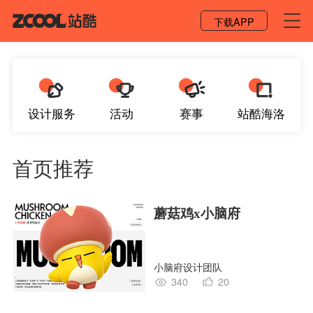
登录 / 注册
下载APP
设计服务
活动
赛事
站酷海洛
首页推荐
蘑菇鸡x小脑府
小脑府设计团队
340
20