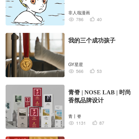
非人哉漫画
786
40
我的三个成功孩子
GY星星
566
53
青脊 | NOSE LAB | 时尚
香氛品牌设计
青丨脊
1131
87