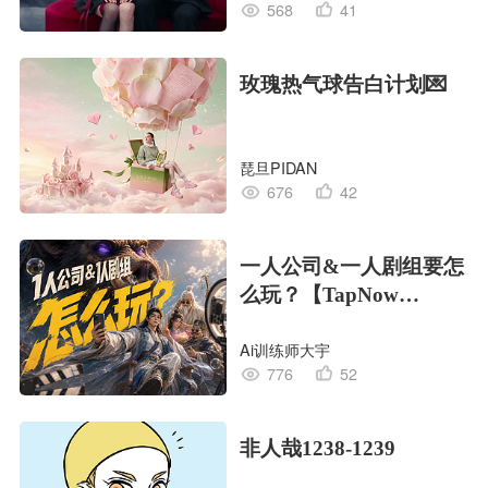
568
41
玫瑰热气球告白计划💌
琵旦PIDAN
676
42
一人公司&一人剧组要怎
么玩？【TapNow
Creative OS】
Ai训练师大宇
776
52
非人哉1238-1239