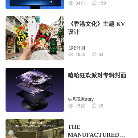
3471
159
《香港文化》主题 KV
设计
召物计划
1945
54
嘻哈狂欢派对专辑封面
头号玩家attry
1526
65
THE
MANUFACTURED