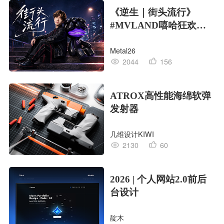
《逆生｜街头流行》
#MVLAND嘻哈狂欢派
对
Metal26
2044
156
ATROX高性能海绵软弹
发射器
几维设计KIWI
2130
60
2026 | 个人网站2.0前后
台设计
靛木