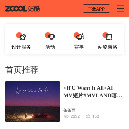
登录 / 注册
下载APP
设计服务
活动
赛事
站酷海洛
首页推荐
<If U Want It All>AI
MV短片#MVLAND嘻哈
狂欢派对
茶茶面
2232
152