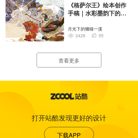
《格萨尔王》绘本创作
手稿｜水彩墨韵下的史
诗回响
月光下的懒猫一溪
2428
55
查看更多
打开站酷发现更好的设计
下载APP