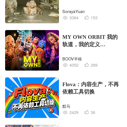
EDITION OF LIFE生命
SorayaYuan
的工业版本
3384
153
MY OWN ORBIT 我的
轨道，我的定义
#MVLAND嘻哈狂欢派
BOOV半格
对
4052
289
Flova：内容生产，不再
依赖工具切换
黯马
2429
36