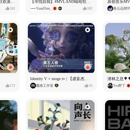
ECLIPSE #MVLAND嘻哈狂欢派对 女团MV
【寻找自我】#MVLAND嘻哈狂欢派对
242
YuanDian_
162
卷云品牌I
Identity V × moge.tv | 【虚妄杰作时装】“小女孩”
潜林之息🌳
172
魔格工作室
33
Yea野了