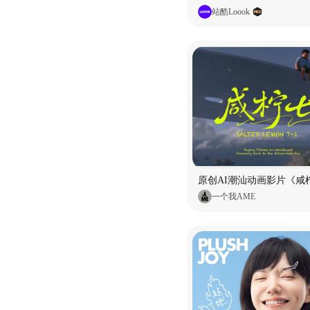
站酷Loook
原创AI潮汕动画影片《咸柠
一个我AME