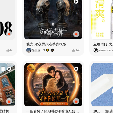
骸光·永夜思想者手办模型
60
香蕉皮109
149
pigeonstudi
置结构
一条看哭了的AI韩剧❄️看懂AI短剧出海全流程
2026 ·《