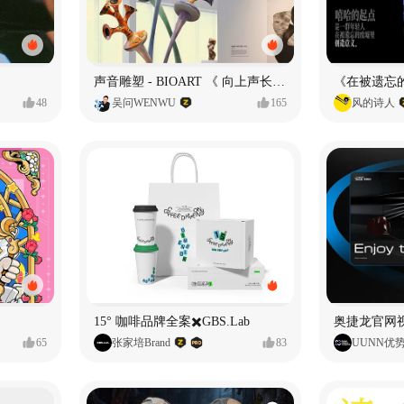
声音雕塑 - BIOART 《 向上声长 》
48
吴问WENWU
165
风的诗人
15° 咖啡品牌全案✖️GBS.Lab
65
张家培Brand
83
UUNN优