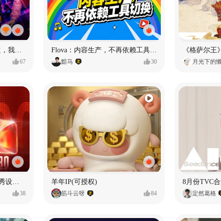
MY OWN ORBIT 我的轨道，我的定义#MVLAND嘻哈狂欢派对
Flova：内容生产，不再依赖工具切换
67
黯马
30
月光下的
【合集】2026年1月-6月优秀设计作品（上）
羊年IP(可授权)
8月份TVC合
38
筋斗云呀
84
定然葛格