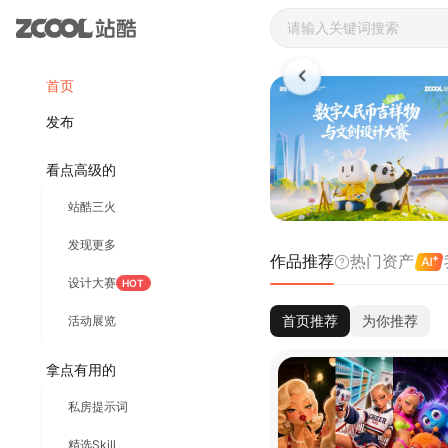
站酷ZCOOL 
首页
发布
看点高级的
站酷三火
发现更多
作品推荐
热门资产
设计大赛
HOT
首页推荐
为你推荐
活动展览
拿点有用的
私房提示词
精选Skill