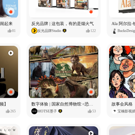
小熊闹起来
反光品牌 | 这包装，有的是烟火气
81
反光品牌Studio
122
BucksDesi
频】
数字体验 | 国家自然博物馆:<恐龙公园>沉浸特展
故事会风格
265
MOTSE墨子
53
宝楠影视