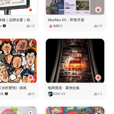
Ala 阿尔拉-铁锅｜品牌全案｜哈尔滨
MiniMax H3，即将开源
gn
220
海螺AI
230
《乡村爱情》插画
电商视觉 · 案例合集
插画
68
HJHCAN
111