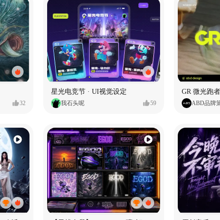
星光电竞节 · UI视觉设定
GR 微光跑者
32
我石头呢
59
ABD品牌