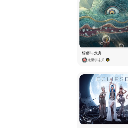
醒狮与龙舟
尤里李志关