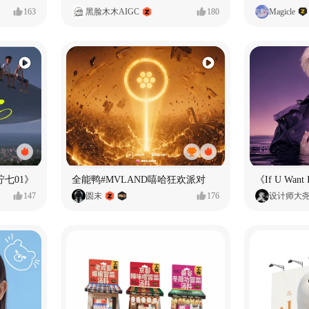
163
黑脸木木AIGC
180
Magicle
七01》
全能鸭#MVLAND嘻哈狂欢派对
147
圆末
176
设计师大