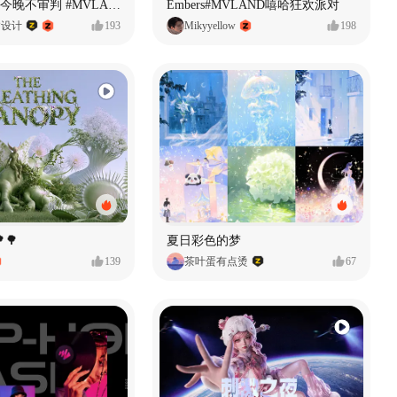
原创音乐MV今晚不审判 #MVLAND嘻哈狂欢派对
Embers#MVLAND嘻哈狂欢派对
P设计
193
Mikyyellow
198
🌳
夏日彩色的梦
139
茶叶蛋有点烫
67