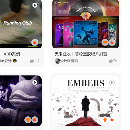
 | ABD案例
无眼狂欢｜嘻哈黑胶唱片封面
策略设计
117
设计狂魔画
70