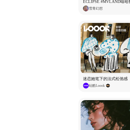
雪青幻想
迷恋她笔下的法式松弛感
站酷Loook