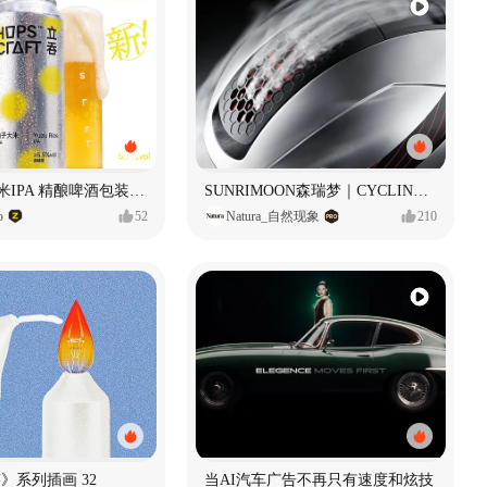
立吞 柚子大米IPA 精酿啤酒包装设计
SUNRIMOON森瑞梦｜CYCLING HELMET CG｜气动骑行头盔
o
52
Natura_自然现象
210
痕迹》系列插画 32
当AI汽车广告不再只有速度和炫技