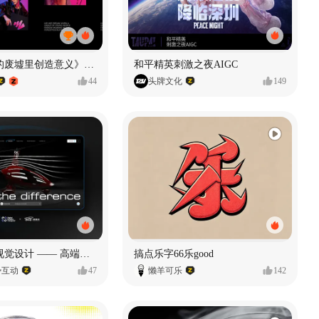
《在被遗忘的废墟里创造意义》#MVLAND嘻哈狂欢派对
和平精英刺激之夜AIGC
44
头牌文化
149
奥捷龙官网视觉设计 —— 高端网站建设
搞点乐字66乐good
势互动
47
懒羊可乐
142