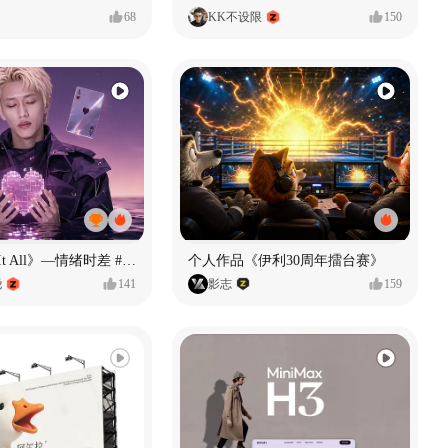
68
KK不设限
150
《If U Want It All》—情绪时差 #MVLAND嘻哈狂欢派对
个人作品《伊利30周年擂台赛》
尧
141
影志
159