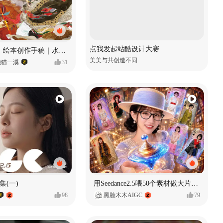
点我发起站酷设计大赛
《格萨尔王》绘本创作手稿｜水彩墨韵下的史诗回响
美美与共创造不同
懒猫一溪
31
集(一)
用Seedance2.5喂50个素材做大片（实操干货）
98
黑脸木木AIGC
79