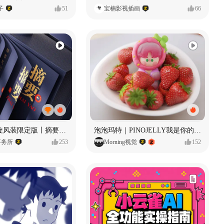
子
51
宝楠影视插画
66
摘要丨龙鳞旋风装限定版丨摘要的比赛里 看谁卷s谁！
泡泡玛特｜PINOJELLY我是你的娃娃系列
事务所
253
Morning视觉
152