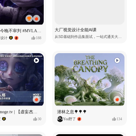
大厂视觉设计全能Al课
原创音乐MV今晚不审判 #MVLAND嘻哈狂欢派对
从SD基础到作品集面试，一站式通关大厂视觉岗
P设计
188
Identity V × moge.tv | 【虚妄杰作时装】“小女孩”
潜林之息🌳🌳🌳
室
30
Yea野了
134