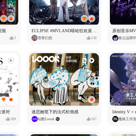
封面
ECLIPSE #MVLAND嘻哈狂欢派对 女团MV
3
雪青幻想
138
卷云品牌I
狂欢派对
迷恋她笔下的法式松弛感
189
站酷Loook
167
魔格工作