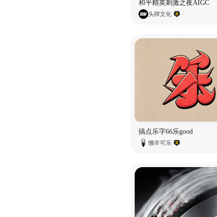
和平精英刺激之夜AIGC
头牌文化
搞点乐字66乐good
懒羊可乐