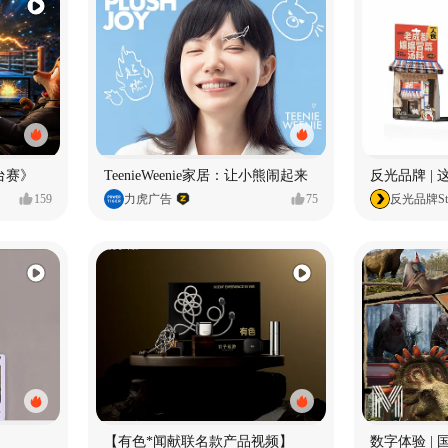
台赛》
TeenieWeenie家居：让小熊闹起来
反光品牌 |
159
力虎广告
75
反光品牌Stu
【有色*闻献联名款产品视频】