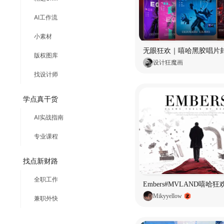
AI工作流
小素材
无眼狂欢｜嘻哈黑胶唱片
版权图库
设计狂魔画
找设计师
学点真干货
AI实战指南
专业课程
找点新财路
全职工作
Embers#MVLAND嘻哈
Mikyyellow
兼职外快