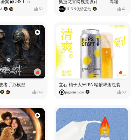
全案✖️GBS.Lab
奥捷龙官网视觉设计 —— 高端网站建设
d
69
UUNN优势互动
42
思想者手办模型
立吞 柚子大米IPA 精酿啤酒包装设计
149
pigeonstudio
50