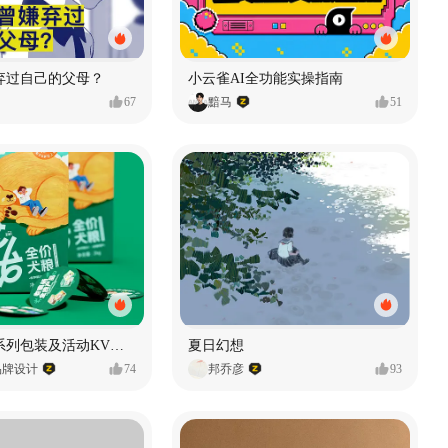
弃过自己的父母？
小云雀AI全功能实操指南
67
黯马
51
老疯杨悠哉系列包装及活动KV设计
夏日幻想
品牌设计
74
邦乔彦
93