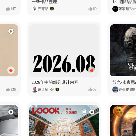
一些作品整理
15° 咖啡品牌
147
齐齐昂
60
张家培Bran
2026年中的部分设计内容
骸光·永夜
136
设计师_银
53
香蕉皮109