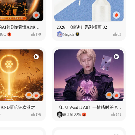
一条看哭了的AI韩剧❄️看懂AI短剧出海全流程
2026 ·《痕迹》系列插画 32
IGC
179
Magicle
63
LAND嘻哈狂欢派对
《If U Want It All》—情绪时差 #MVLAND嘻哈狂欢派对
176
设计师大尧
141