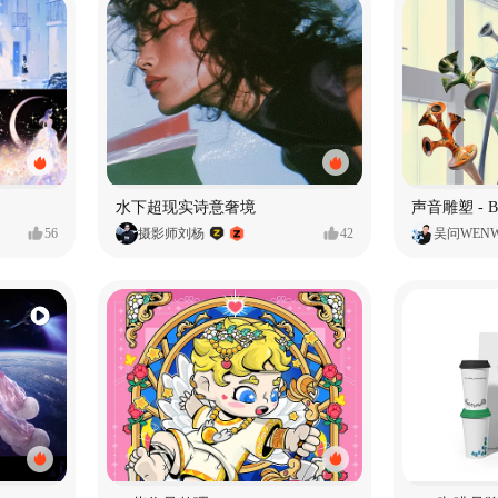
水下超现实诗意奢境
56
摄影师刘杨
42
吴问WEN