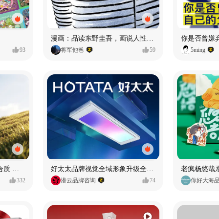
漫画：品读东野圭吾，画说人性百态
你是否曾嫌
93
将军他爸
59
5ming
AIGC-真实摄影 + C4D 混合质 能让 AI 产品图更好吗?
好太太品牌视觉全域形象升级全案【潜云品牌】
332
潜云品牌咨询
74
你好大海