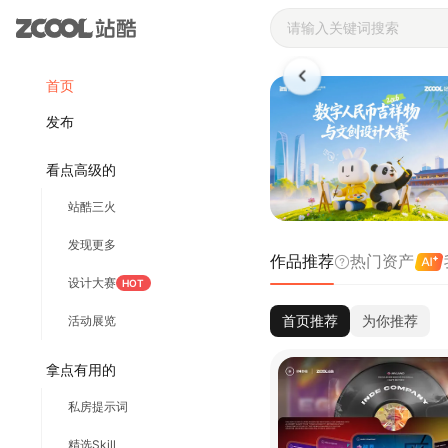
站酷ZCOOL 
首页
发布
看点高级的
站酷三火
发现更多
作品推荐
热门资产
设计大赛
HOT
首页推荐
为你推荐
活动展览
拿点有用的
私房提示词
精选Skill