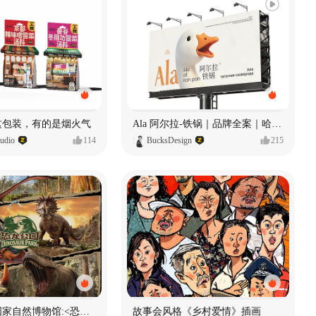
 这包装，有的是烟火气
Ala 阿尔拉-铁锅｜品牌全案｜哈尔滨
dio
114
BucksDesign
215
数字体验 | 国家自然博物馆:<恐龙公园>沉浸特展
故事会风格《乡村爱情》插画