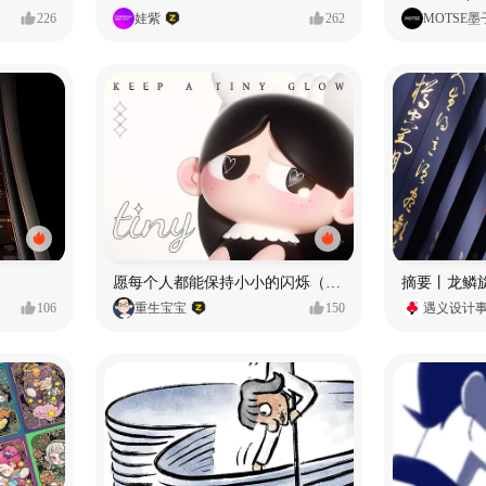
226
娃紫
262
MOTSE墨
愿每个人都能保持小小的闪烁（IP可授权）
106
重生宝宝
150
遇义设计