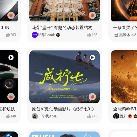
SUNRIMOON森瑞梦｜CYCLING HELMET CG｜气动骑行头盔
花朵“盛开” 有趣的动态装置结构
203
站酷Loook
163
黑脸木木A
度和炫技
原创AI潮汕动画影片《咸柠七01》
全能鸭#MV
148
一个我AME
145
圆末