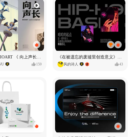
声音雕塑 - BIOART 《 向上声长 》
《在被遗忘的废墟里创造意义》#MVLAND嘻哈狂欢派对
WU
159
风的诗人
43