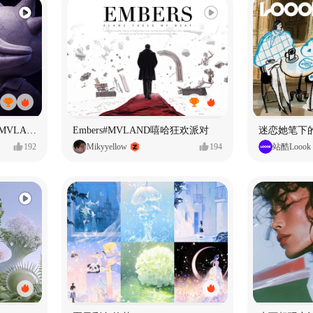
原创音乐MV今晚不审判 #MVLAND嘻哈狂欢派对
Embers#MVLAND嘻哈狂欢派对
迷恋她笔下
192
Mikyyellow
194
站酷Loook