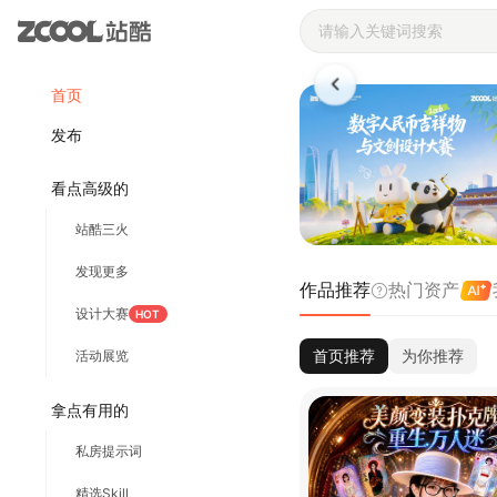
站酷ZCOOL 
首页
发布
看点高级的
站酷三火
发现更多
作品推荐
热门资产
设计大赛
HOT
首页推荐
为你推荐
活动展览
拿点有用的
私房提示词
精选Skill