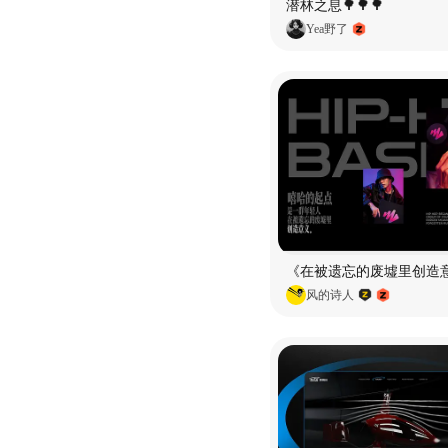
潜林之息🌳🌳🌳
Yea野了
风的诗人