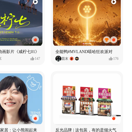
动画影片《咸柠七01》
全能鸭#MVLAND嘻哈狂欢派对
E
147
圆末
176
enie家居：让小熊闹起来
反光品牌 | 这包装，有的是烟火气