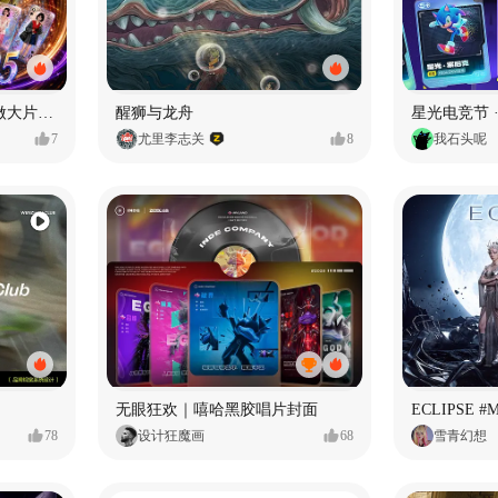
用Seedance2.5喂50个素材做大片（实操干货）
醒狮与龙舟
星光电竞节 ·
7
尤里李志关
8
我石头呢
无眼狂欢｜嘻哈黑胶唱片封面
78
设计狂魔画
68
雪青幻想