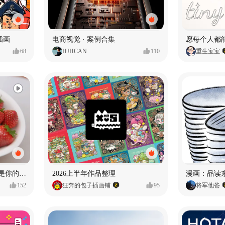
插画
电商视觉 · 案例合集
68
HJHCAN
110
重生宝宝
泡泡玛特｜PINOJELLY我是你的娃娃系列
2026上半年作品整理
152
狂奔的包子插画铺
95
将军他爸