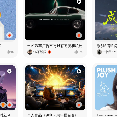
2
当AI汽车广告不再只有速度和炫技
原创AI潮汕
68
KK不设限
150
一个我AM
《If U Want It All》—情绪时差 #MVLAND嘻哈狂欢派对
个人作品《伊利30周年擂台赛》
TeenieWe