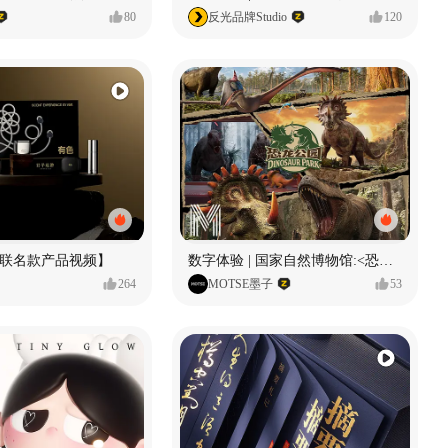
80
反光品牌Studio
120
献联名款产品视频】
数字体验 | 国家自然博物馆:<恐龙公园>沉浸特展
264
MOTSE墨子
53