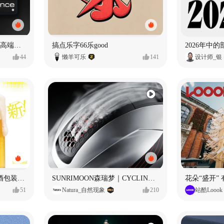
奥捷龙官网视觉设计 —— 高端网站建设
搞点乐字66乐good
2026年中
44
懒羊可乐
141
设计师_银
立吞 柚子大米IPA 精酿啤酒包装设计
SUNRIMOON森瑞梦｜CYCLING HELMET CG｜气动骑行头盔
花朵“盛开”
51
Natura_自然现象
210
站酷Loook