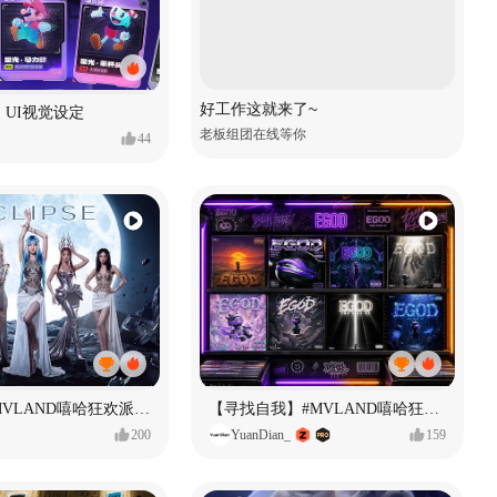
好工作这就来了~
 UI视觉设定
老板组团在线等你
44
ECLIPSE #MVLAND嘻哈狂欢派对 女团MV
【寻找自我】#MVLAND嘻哈狂欢派对
200
YuanDian_
159