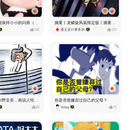
愿每个人都能保持小小的闪烁（IP可授权）
摘要丨龙鳞旋风装限定版丨摘要的比赛里 看谁卷s谁！
162
遇义设计事务所
255
漫画：品读东野圭吾，画说人性百态
你是否曾嫌弃过自己的父母？
62
5ming
71