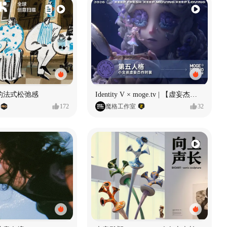
的法式松弛感
Identity V × moge.tv | 【虚妄杰作时装】“小女孩”
172
魔格工作室
32