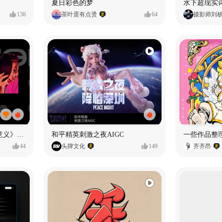
夏日彩色的梦
水下超现实
138
茶叶蛋有点烫
64
摄影师刘
《在被遗忘的废墟里创造意义》#MVLAND嘻哈狂欢派对
和平精英刺激之夜AIGC
一些作品整
44
头牌文化
149
齐齐昂