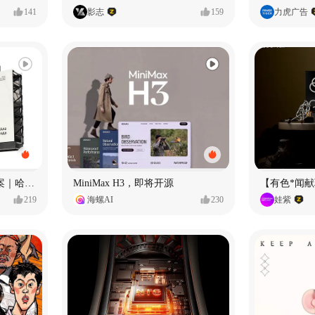
141
影志
159
力虎广告
Ala 阿尔拉-铁锅｜品牌全案｜哈尔滨
MiniMax H3，即将开源
【有色*闻
219
海螺AI
230
娃紫