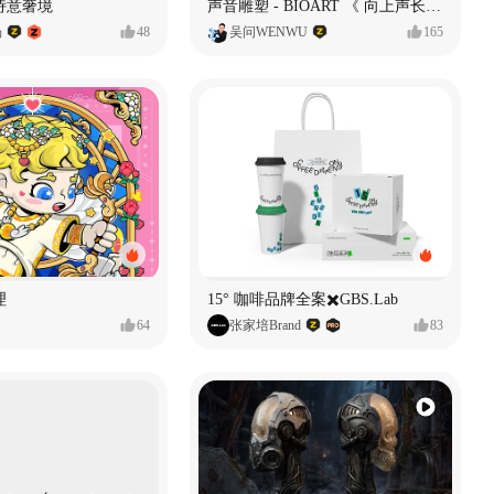
诗意奢境
声音雕塑 - BIOART 《 向上声长 》
杨
48
吴问WENWU
165
理
15° 咖啡品牌全案✖️GBS.Lab
64
张家培Brand
83