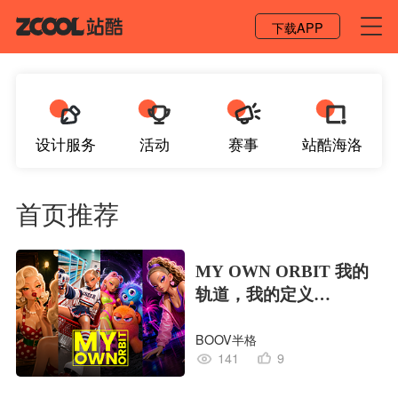
登录 / 注册
下载APP
设计服务
活动
赛事
站酷海洛
首页推荐
MY OWN ORBIT 我的
轨道，我的定义
#MVLAND嘻哈狂欢派
BOOV半格
对
141
9