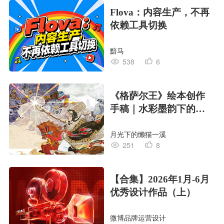
Flova：内容生产，不再
依赖工具切换
黯马
538
6
《格萨尔王》绘本创作
手稿｜水彩墨韵下的史
诗回响
月光下的懒猫一溪
251
8
【合集】2026年1月-6月
优秀设计作品（上）
微博品牌运营设计