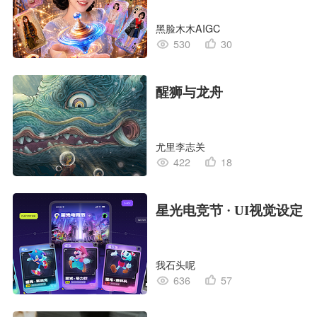
黑脸木木AIGC
530
30
醒狮与龙舟
尤里李志关
422
18
星光电竞节 · UI视觉设定
我石头呢
636
57