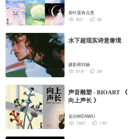
茶叶蛋有点烫
831
36
水下超现实诗意奢境
摄影师刘杨
819
39
声音雕塑 - BIOART 《
向上声长 》
吴问WENWU
1467
130