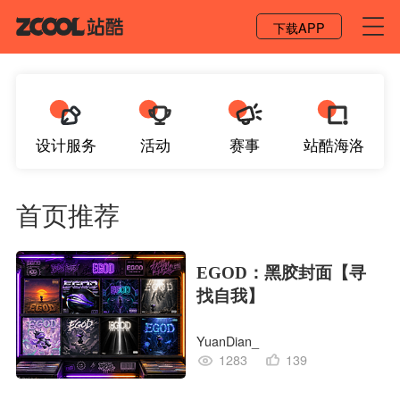
登录 / 注册
下载APP
设计服务
活动
赛事
站酷海洛
首页推荐
EGOD：黑胶封面【寻
找自我】
YuanDian_
1283
139