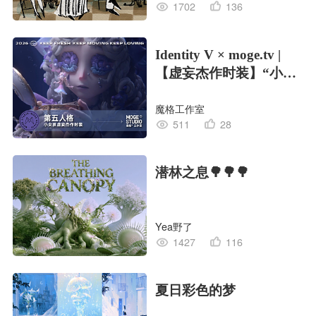
1702
136
Identity V × moge.tv |
【虚妄杰作时装】“小女
孩”
魔格工作室
511
28
潜林之息🌳🌳🌳
Yea野了
1427
116
夏日彩色的梦