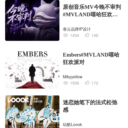
原创音乐MV今晚不审判
#MVLAND嘻哈狂欢派
对
卷云品牌IP设计
1434
146
Embers#MVLAND嘻哈
狂欢派对
Mikyyellow
1556
172
迷恋她笔下的法式松弛
感
站酷Loook